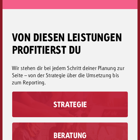
VON DIESEN LEISTUNGEN
PROFITIERST DU
Wir stehen dir bei jedem Schritt deiner Planung zur
Seite – von der Strategie über die Umsetzung bis
zum Reporting.
STRATEGIE
Am Anfang vom Kampagnenerfolg steht die
Mediastrategie, die wir zusammen genau auf
deine Bedürfnisse ausrichten. So gelingt es
uns, die Performance deiner Kampagne von
BERATUNG
Beginn weg zu planen, um die grösstmögliche
Du erhältst eine unabhängige und neutrale