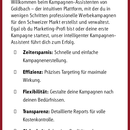
Willkommen beim Kampagnen-Assistenten von
kostet.
Offerte anfordern
Goldbach – der intuitiven Plattform, mit der du in
Du kennst die Eckpunkte dein
wenigen Schritten professionelle Werbekampagnen
Kampagne und willst wissen, 
für den Schweizer Markt erstellst und verwaltest.
kostet.
Egal ob du Marketing-Profi bist oder deine erste
Offerte anfordern
Kampagne startest, unser intelligenter Kampagnen-
Assistent führt dich zum Erfolg.
Offerte anfordern
Zeitersparnis:
Schnelle und einfache
Kampagnenerstellung.
Effizienz:
Präzises Targeting für maximale
Wirkung.
Flexibilität:
Gestalte deine Kampagnen nach
deinen Bedürfnissen.
Transparenz:
Detaillierte Reports für volle
Kostenkontrolle.