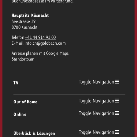
Buchungsprozesse im Vordergrund.
Hauptsitz Küsnacht
Seestrasse 39
8700 Küsnacht
Telefon
+41 44 914 91 00
E-Mail
info.ch@goldbach.com
Anreise planen
mit Google Maps
Standortplan
Toggle Navigation
TV
TV Übersicht
Toggle Navigation
Out of Home
Toggle Navigation
Online
Out of Home Übersicht
Lineares TV
Online Übersicht
Toggle Navigation
Überblick & Lösungen