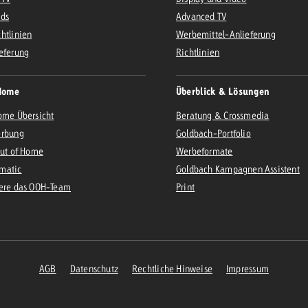
Ads
Advanced TV
htlinien
Werbemittel-Anlieferung
eferung
Richtlinien
Home
Überblick & Lösungen
ome Übersicht
Beratung & Crossmedia
erbung
Goldbach-Portfolio
Out of Home
Werbeformate
matic
Goldbach Kampagnen Assistent
iere das OOH-Team
Print
AGB
Datenschutz
Rechtliche Hinweise
Impressum