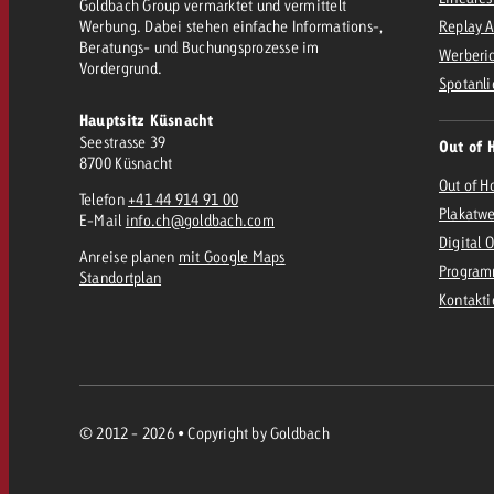
Rechtliches
Goldbach Group vermarktet und vermittelt
Werbung. Dabei stehen einfache Informations-,
Replay 
Beratungs- und Buchungsprozesse im
Werberic
Vordergrund.
Kontakt
Spotanli
Hauptsitz Küsnacht
Seestrasse 39
Out of 
8700 Küsnacht
Out of H
Telefon
+41 44 914 91 00
Plakatw
E-Mail
info.ch@goldbach.com
Digital 
Anreise planen
mit Google Maps
Program
Standortplan
Kontakt
© 2012 - 2026 • Copyright by Goldbach