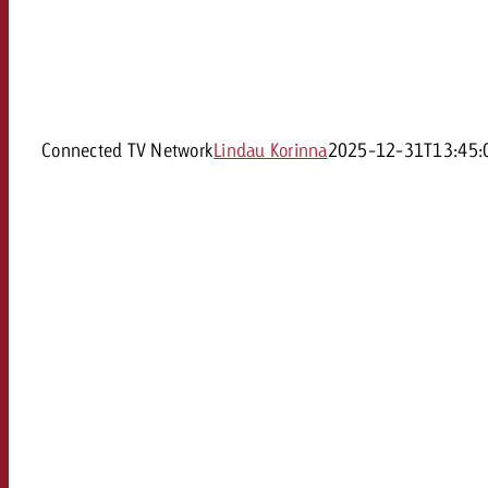
Connected TV Network
Lindau Korinna
2025-12-31T13:45: