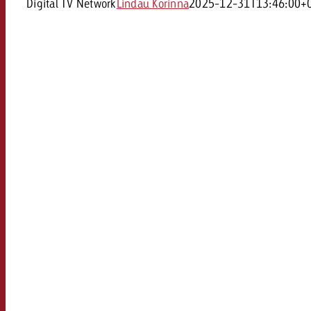
Digital TV Network
Lindau Korinna
2025-12-31T13:46:00+