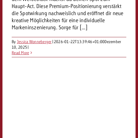
Haupt-Act. Diese Premium-Positionierung verstärkt
kostet.
Offerte anfordern
Du kennst die Eckpunkte dein
die Spotwirkung nachweislich und eröffnet dir neue
Kampagne und willst wissen, 
kreative Möglichkeiten für eine individuelle
kostet.
Markeninszenierung. Sorge für [...]
Offerte anfordern
By
Jessica Wonneberger
|
2026-01-22T13:39:46+01:00
Dezember
10, 2025
|
Read More
Offerte anfordern