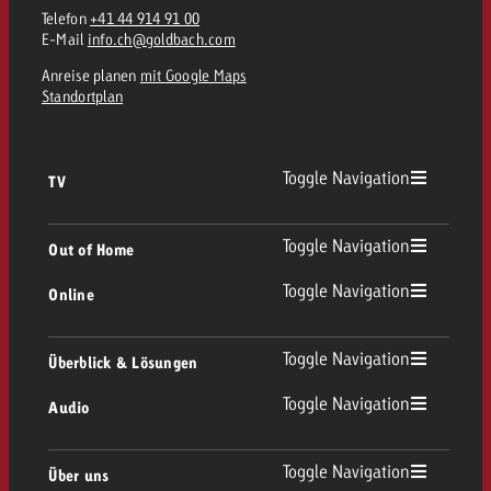
Telefon
+41 44 914 91 00
E-Mail
info.ch@goldbach.com
Anreise planen
mit Google Maps
Standortplan
Toggle Navigation
TV
TV Übersicht
Toggle Navigation
Out of Home
Toggle Navigation
Online
Out of Home Übersicht
Lineares TV
Online Übersicht
Toggle Navigation
Überblick & Lösungen
Plakatwerbung
Replay Ads
Toggle Navigation
Audio
Beratung & Crossmedia
Display und Video
Digital Out of Home
Werberichtlinien
Audio Übersicht
Toggle Navigation
Über uns
Goldbach-Portfolio