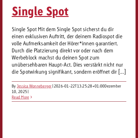
«Pro Plakat» macht deutlich, da
Screenforce Schweiz Studie 20
Out of Hom
Interview mit Steve Krebser übe
Single Spot
GOLDBACH NEWS
GOLDBACH NEWS
Werbeverbote auf breite Ablehn
entlang des gesamten Sales 
Werbewirkung messen mit Swiss
Audio Network
GVN-Studie 2026: Goldbach Vi
Screenforce Schweiz Studie 2026: 
Audio
ONLINE NEWS
Single Spot Mit dem Single Spot sicherst du dir
stärkt die kanalübergreifende
entlang des gesamten Sales Funn
einen exklusiven Auftritt, der deinem Radiospot die
Bewegtbildreichweite
GVN-Studie 2026: Goldbach Vid
Online
volle Aufmerksamkeit der Hörer*innen garantiert.
stärkt die kanalübergreifende
Durch die Platzierung direkt vor oder nach dem
Werbeblock machst du deinen Spot zum
Bewegtbildreichweite
Content
unübersehbaren Haupt-Act. Dies verstärkt nicht nur
die Spotwirkung signifikant, sondern eröffnet dir [...]
Crossmedia
By
Jessica Wonneberger
|
2026-01-22T13:25:28+01:00
Dezember
10, 2025
|
Read More
Zum Beitrag
Aktuelles
Zum Beitrag
Zum Beitrag
Möchtest du mehr zu OOH-W
Möchtest du mehr zu Audiow
Über uns
Möchtest du eine Werbekampa
erfahren und brauchst Berat
erfahren und brauchst Berat
und brauchst Beratung?