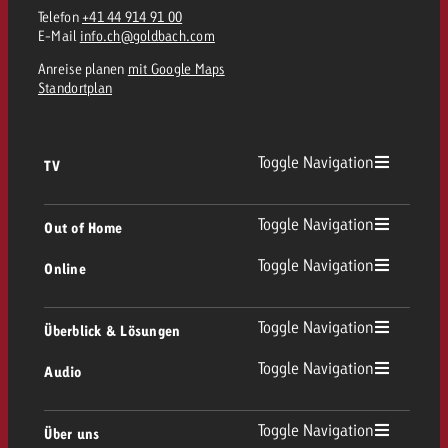
Telefon
+41 44 914 91 00
E-Mail
info.ch@goldbach.com
Anreise planen
mit Google Maps
Standortplan
Toggle Navigation
TV
TV Übersicht
Toggle Navigation
Out of Home
Toggle Navigation
Online
Out of Home Übersicht
Lineares TV
Online Übersicht
Toggle Navigation
Überblick & Lösungen
Plakatwerbung
Replay Ads
Toggle Navigation
Audio
Beratung & Crossmedia
Display und Video
Digital Out of Home
Werberichtlinien
Audio Übersicht
Toggle Navigation
Über uns
Goldbach-Portfolio