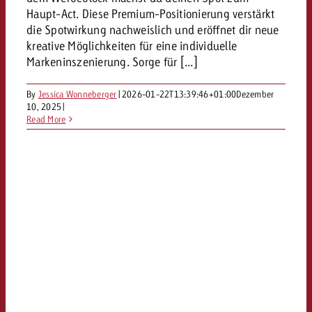
Haupt-Act. Diese Premium-Positionierung verstärkt
kostet.
Offerte anfordern
Du kennst die Eckpunkte dein
die Spotwirkung nachweislich und eröffnet dir neue
Kampagne und willst wissen, 
kreative Möglichkeiten für eine individuelle
kostet.
Markeninszenierung. Sorge für [...]
Offerte anfordern
By
Jessica Wonneberger
|
2026-01-22T13:39:46+01:00
Dezember
10, 2025
|
Read More
Offerte anfordern