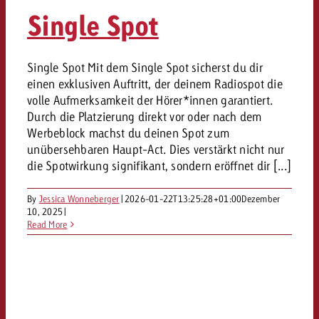
«Pro Plakat» macht deutlich, da
Screenforce Schweiz Studie 20
Out of Hom
Interview mit Steve Krebser übe
Single Spot
GOLDBACH NEWS
GOLDBACH NEWS
Werbeverbote auf breite Ablehn
entlang des gesamten Sales 
Werbewirkung messen mit Swiss
Audio Network
GVN-Studie 2026: Goldbach Vi
Screenforce Schweiz Studie 2026: 
Audio
ONLINE NEWS
Single Spot Mit dem Single Spot sicherst du dir
stärkt die kanalübergreifende
entlang des gesamten Sales Funn
einen exklusiven Auftritt, der deinem Radiospot die
Bewegtbildreichweite
GVN-Studie 2026: Goldbach Vid
Online
volle Aufmerksamkeit der Hörer*innen garantiert.
stärkt die kanalübergreifende
Durch die Platzierung direkt vor oder nach dem
Werbeblock machst du deinen Spot zum
Bewegtbildreichweite
Content
unübersehbaren Haupt-Act. Dies verstärkt nicht nur
die Spotwirkung signifikant, sondern eröffnet dir [...]
Crossmedia
By
Jessica Wonneberger
|
2026-01-22T13:25:28+01:00
Dezember
10, 2025
|
Read More
Zum Beitrag
Aktuelles
Zum Beitrag
Zum Beitrag
Möchtest du mehr zu OOH-W
Möchtest du mehr zu Audiow
Über uns
Möchtest du eine Werbekampa
erfahren und brauchst Berat
erfahren und brauchst Berat
und brauchst Beratung?