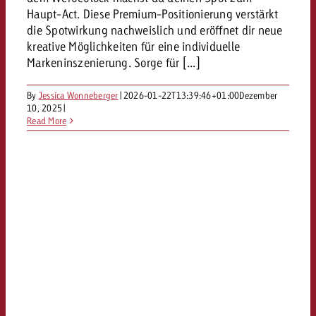
Haupt-Act. Diese Premium-Positionierung verstärkt
kostet.
Offerte anfordern
Du kennst die Eckpunkte dein
die Spotwirkung nachweislich und eröffnet dir neue
Kampagne und willst wissen, 
kreative Möglichkeiten für eine individuelle
kostet.
Markeninszenierung. Sorge für [...]
Offerte anfordern
By
Jessica Wonneberger
|
2026-01-22T13:39:46+01:00
Dezember
10, 2025
|
Read More
Offerte anfordern