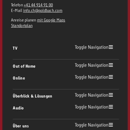
Telefon
+41 44 914 91 00
E-Mail
info.ch@goldbach.com
Anreise planen
mit Google Maps
Standortplan
Toggle Navigation
TV
TV Übersicht
Toggle Navigation
Out of Home
Toggle Navigation
Online
Out of Home Übersicht
Lineares TV
Online Übersicht
Toggle Navigation
Überblick & Lösungen
Plakatwerbung
Replay Ads
Toggle Navigation
Audio
Beratung & Crossmedia
Display und Video
Digital Out of Home
Werberichtlinien
Audio Übersicht
Toggle Navigation
Über uns
Goldbach-Portfolio