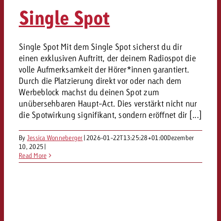
«Pro Plakat» macht deutlich, da
Screenforce Schweiz Studie 20
Out of Hom
Interview mit Steve Krebser übe
Single Spot
GOLDBACH NEWS
GOLDBACH NEWS
Werbeverbote auf breite Ablehn
entlang des gesamten Sales 
Werbewirkung messen mit Swiss
Audio Network
GVN-Studie 2026: Goldbach Vi
Screenforce Schweiz Studie 2026: 
Audio
ONLINE NEWS
Single Spot Mit dem Single Spot sicherst du dir
stärkt die kanalübergreifende
entlang des gesamten Sales Funn
einen exklusiven Auftritt, der deinem Radiospot die
Bewegtbildreichweite
GVN-Studie 2026: Goldbach Vid
Online
volle Aufmerksamkeit der Hörer*innen garantiert.
stärkt die kanalübergreifende
Durch die Platzierung direkt vor oder nach dem
Werbeblock machst du deinen Spot zum
Bewegtbildreichweite
Content
unübersehbaren Haupt-Act. Dies verstärkt nicht nur
die Spotwirkung signifikant, sondern eröffnet dir [...]
Crossmedia
By
Jessica Wonneberger
|
2026-01-22T13:25:28+01:00
Dezember
10, 2025
|
Read More
Zum Beitrag
Aktuelles
Zum Beitrag
Zum Beitrag
Möchtest du mehr zu OOH-W
Möchtest du mehr zu Audiow
Über uns
Möchtest du eine Werbekampa
erfahren und brauchst Berat
erfahren und brauchst Berat
und brauchst Beratung?