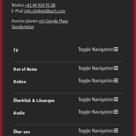
Telefon
+41 44 914 91 00
E-Mail
info.ch@goldbach.com
Anreise planen
mit Google Maps
Standortplan
Toggle Navigation
TV
TV Übersicht
Toggle Navigation
Out of Home
Toggle Navigation
Online
Out of Home Übersicht
Lineares TV
Online Übersicht
Toggle Navigation
Überblick & Lösungen
Plakatwerbung
Replay Ads
Toggle Navigation
Audio
Beratung & Crossmedia
Display und Video
Digital Out of Home
Werberichtlinien
Audio Übersicht
Toggle Navigation
Über uns
Goldbach-Portfolio