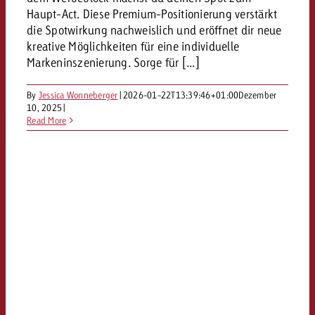
Haupt-Act. Diese Premium-Positionierung verstärkt
kostet.
Offerte anfordern
Du kennst die Eckpunkte dein
die Spotwirkung nachweislich und eröffnet dir neue
Kampagne und willst wissen, 
kreative Möglichkeiten für eine individuelle
kostet.
Markeninszenierung. Sorge für [...]
Offerte anfordern
By
Jessica Wonneberger
|
2026-01-22T13:39:46+01:00
Dezember
10, 2025
|
Read More
Offerte anfordern