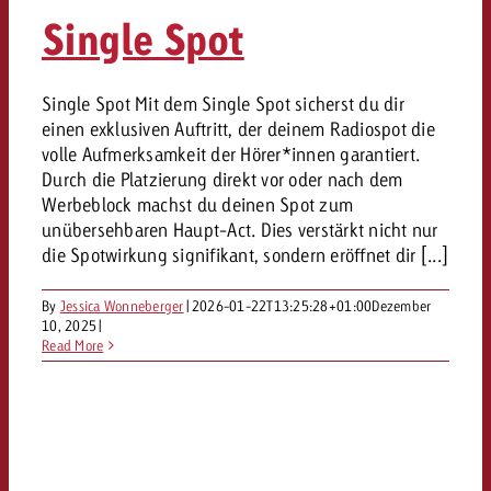
«Pro Plakat» macht deutlich, da
Screenforce Schweiz Studie 20
Out of Hom
Interview mit Steve Krebser übe
Single Spot
GOLDBACH NEWS
GOLDBACH NEWS
Werbeverbote auf breite Ablehn
entlang des gesamten Sales 
Werbewirkung messen mit Swiss
Audio Network
GVN-Studie 2026: Goldbach Vi
Screenforce Schweiz Studie 2026: 
Audio
ONLINE NEWS
Single Spot Mit dem Single Spot sicherst du dir
stärkt die kanalübergreifende
entlang des gesamten Sales Funn
einen exklusiven Auftritt, der deinem Radiospot die
Bewegtbildreichweite
GVN-Studie 2026: Goldbach Vid
Online
volle Aufmerksamkeit der Hörer*innen garantiert.
stärkt die kanalübergreifende
Durch die Platzierung direkt vor oder nach dem
Werbeblock machst du deinen Spot zum
Bewegtbildreichweite
Content
unübersehbaren Haupt-Act. Dies verstärkt nicht nur
die Spotwirkung signifikant, sondern eröffnet dir [...]
Crossmedia
By
Jessica Wonneberger
|
2026-01-22T13:25:28+01:00
Dezember
10, 2025
|
Read More
Zum Beitrag
Aktuelles
Zum Beitrag
Zum Beitrag
Möchtest du mehr zu OOH-W
Möchtest du mehr zu Audiow
Über uns
Möchtest du eine Werbekampa
erfahren und brauchst Berat
erfahren und brauchst Berat
und brauchst Beratung?