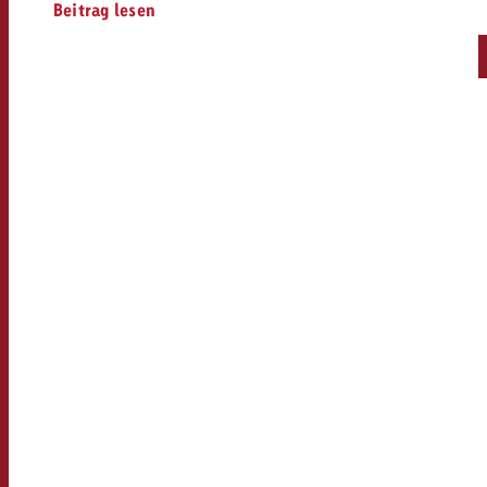
Kampagne und willst wissen, 
Beitrag lesen
kostet.
kostet.
Offerte anfordern
Offerte anfordern
Offerte anfordern