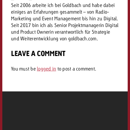
Seit 2006 arbeite ich bei Goldbach und habe dabei
Rechtliches
einiges an Erfahrungen gesammelt – von Radio-
Kontaktiere uns
Marketing und Event Management bis hin zu Digital.
Kontaktiere uns
Kontaktiere uns
Zum Beitrag
Seit 2017 bin ich als Senior Projektmanagerin Digital
Kontakt
und Product Ownerin verantwortlich für Strategie
Du kennst die Eckpunkte dein
und Weiterentwicklung von goldbach.com.
Möchtest du mehr zu TV-W
Du kennst die Eckpunkte dei
Du kennst die Eckpunkte deine
Kampagne und willst wissen,
erfahren und brauchst Bera
Kampagne und willst wissen,
Kampagne und willst wissen, w
kostet.
Zum Beitrag
LEAVE A COMMENT
kostet.
kostet.
Möchtest du mehr über Goldb
You must be
logged in
to post a comment.
Zum Beitrag
und brauchst Beratung?
Kontaktiere uns
Offerte anfordern
Offerte anfordern
Möchtest du mehr zu Online
Offerte anfordern
erfahren und brauchst Beratu
Du kennst die Eckpunkte de
Kontaktiere uns
Kampagne und willst wissen
kostet.
Kontaktiere uns
Du kennst die Eckpunkte dein
Kampagne und willst wissen,