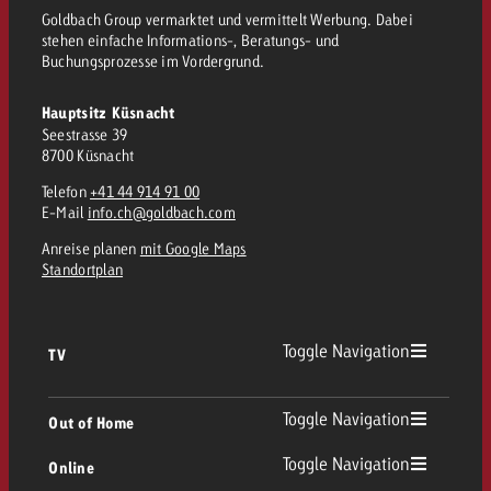
Goldbach Group vermarktet und vermittelt Werbung. Dabei
kostet.
Offerte anfordern
Du kennst die Eckpunkte dein
stehen einfache Informations-, Beratungs- und
Buchungsprozesse im Vordergrund.
Kampagne und willst wissen, 
kostet.
Hauptsitz Küsnacht
Offerte anfordern
Seestrasse 39
8700 Küsnacht
Telefon
+41 44 914 91 00
Offerte anfordern
E-Mail
info.ch@goldbach.com
Anreise planen
mit Google Maps
Standortplan
Toggle Navigation
TV
TV Übersicht
Toggle Navigation
Out of Home
Toggle Navigation
Online
Out of Home Übersicht
Lineares TV