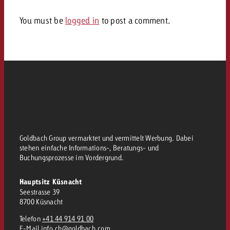
kostet.
Offerte anfordern
Du kennst die Eckpunkte dein
You must be
logged in
to post a comment.
Kampagne und willst wissen, 
kostet.
Offerte anfordern
Offerte anfordern
Goldbach Group vermarktet und vermittelt Werbung. Dabei
stehen einfache Informations-, Beratungs- und
Buchungsprozesse im Vordergrund.
Hauptsitz Küsnacht
Seestrasse 39
8700 Küsnacht
Telefon
+41 44 914 91 00
E-Mail
info.ch@goldbach.com