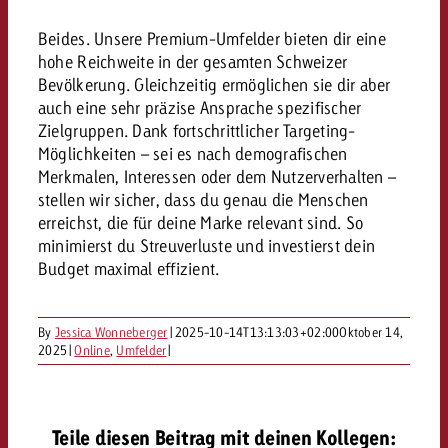
«Pro Plakat» macht deutlich, da
Screenforce Schweiz Studie 20
Out of Hom
Interview mit Steve Krebser übe
GOLDBACH NEWS
GOLDBACH NEWS
Werbeverbote auf breite Ablehn
entlang des gesamten Sales 
Werbewirkung messen mit Swiss
Beides. Unsere Premium-Umfelder bieten dir eine
Audio Network
hohe Reichweite in der gesamten Schweizer
GVN-Studie 2026: Goldbach Vi
Screenforce Schweiz Studie 2026: 
Audio
Bevölkerung. Gleichzeitig ermöglichen sie dir aber
ONLINE NEWS
stärkt die kanalübergreifende
entlang des gesamten Sales Funn
auch eine sehr präzise Ansprache spezifischer
Bewegtbildreichweite
Zielgruppen. Dank fortschrittlicher Targeting-
GVN-Studie 2026: Goldbach Vid
Online
Möglichkeiten – sei es nach demografischen
stärkt die kanalübergreifende
Merkmalen, Interessen oder dem Nutzerverhalten –
Bewegtbildreichweite
stellen wir sicher, dass du genau die Menschen
Content
erreichst, die für deine Marke relevant sind. So
minimierst du Streuverluste und investierst dein
Budget maximal effizient.
Crossmedia
Zum Beitrag
By
Jessica Wonneberger
|
2025-10-14T13:13:03+02:00
Oktober 14,
Aktuelles
Zum Beitrag
2025
|
Online
,
Umfelder
|
Zum Beitrag
Möchtest du mehr zu OOH-W
Möchtest du mehr zu Audiow
Über uns
Möchtest du eine Werbekampa
erfahren und brauchst Berat
erfahren und brauchst Berat
und brauchst Beratung?
Teile diesen Beitrag mit deinen Kollegen: