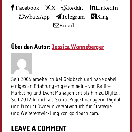
Rechtliches
Facebook
X
Reddit
LinkedIn
Kontaktiere uns
WhatsApp
Telegram
Xing
Kontaktiere uns
Kontaktiere uns
Email
Zum Beitrag
Kontakt
Du kennst die Eckpunkte dein
Möchtest du mehr zu TV-W
Du kennst die Eckpunkte dei
Du kennst die Eckpunkte deine
Kampagne und willst wissen,
Über den Autor:
Jessica Wonneberger
erfahren und brauchst Bera
Kampagne und willst wissen,
Kampagne und willst wissen, w
kostet.
Zum Beitrag
kostet.
kostet.
Möchtest du mehr über Goldb
Zum Beitrag
und brauchst Beratung?
Kontaktiere uns
Seit 2006 arbeite ich bei Goldbach und habe dabei
Offerte anfordern
Offerte anfordern
Möchtest du mehr zu Online
einiges an Erfahrungen gesammelt – von Radio-
Offerte anfordern
Marketing und Event Management bis hin zu Digital.
erfahren und brauchst Beratu
Du kennst die Eckpunkte de
Seit 2017 bin ich als Senior Projektmanagerin Digital
Kontaktiere uns
Kampagne und willst wissen
und Product Ownerin verantwortlich für Strategie
kostet.
und Weiterentwicklung von goldbach.com.
Kontaktiere uns
Du kennst die Eckpunkte dein
LEAVE A COMMENT
Kampagne und willst wissen,