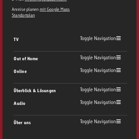
Anreise planen
mit Google Maps
Standortplan
Toggle Navigation
TV
TV Übersicht
Toggle Navigation
Out of Home
Toggle Navigation
Online
Out of Home Übersicht
Lineares TV
Online Übersicht
Toggle Navigation
Überblick & Lösungen
Plakatwerbung
Replay Ads
Toggle Navigation
Audio
Beratung & Crossmedia
Display und Video
Digital Out of Home
Werberichtlinien
Audio Übersicht
Toggle Navigation
Über uns
Goldbach-Portfolio
Advanced TV
Programmatic
Spotanlieferung
Unternehmen