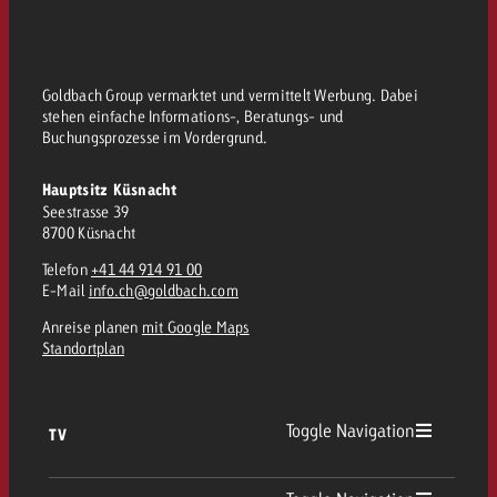
kostet.
Offerte anfordern
Du kennst die Eckpunkte dein
Kampagne und willst wissen, 
kostet.
Goldbach Group vermarktet und vermittelt Werbung. Dabei
stehen einfache Informations-, Beratungs- und
Offerte anfordern
Buchungsprozesse im Vordergrund.
Hauptsitz Küsnacht
Offerte anfordern
Seestrasse 39
8700 Küsnacht
Telefon
+41 44 914 91 00
E-Mail
info.ch@goldbach.com
Anreise planen
mit Google Maps
Standortplan
Toggle Navigation
TV
TV Übersicht