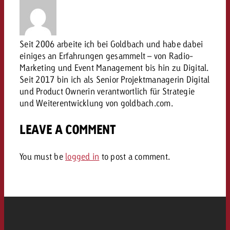
Rechtliches
Kontaktiere uns
Kontaktiere uns
Kontaktiere uns
Seit 2006 arbeite ich bei Goldbach und habe dabei
Zum Beitrag
Kontakt
einiges an Erfahrungen gesammelt – von Radio-
Du kennst die Eckpunkte dein
Marketing und Event Management bis hin zu Digital.
Möchtest du mehr zu TV-W
Du kennst die Eckpunkte dei
Du kennst die Eckpunkte deine
Kampagne und willst wissen,
Seit 2017 bin ich als Senior Projektmanagerin Digital
erfahren und brauchst Bera
Kampagne und willst wissen,
Kampagne und willst wissen, w
kostet.
und Product Ownerin verantwortlich für Strategie
Zum Beitrag
kostet.
kostet.
und Weiterentwicklung von goldbach.com.
Möchtest du mehr über Goldb
Zum Beitrag
LEAVE A COMMENT
und brauchst Beratung?
Kontaktiere uns
Offerte anfordern
Offerte anfordern
Möchtest du mehr zu Online
Offerte anfordern
You must be
logged in
to post a comment.
erfahren und brauchst Beratu
Du kennst die Eckpunkte de
Kontaktiere uns
Kampagne und willst wissen
kostet.
Kontaktiere uns
Du kennst die Eckpunkte dein
Kampagne und willst wissen,