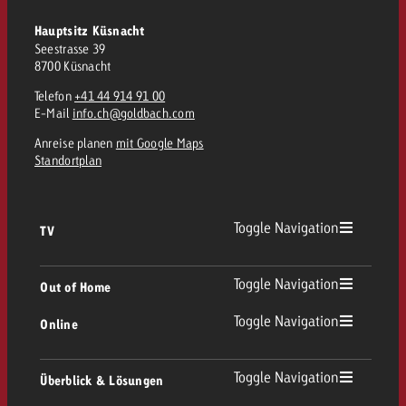
kostet.
Offerte anfordern
Hauptsitz Küsnacht
Du kennst die Eckpunkte dein
Seestrasse 39
Kampagne und willst wissen, 
8700 Küsnacht
kostet.
Telefon
+41 44 914 91 00
Offerte anfordern
E-Mail
info.ch@goldbach.com
Anreise planen
mit Google Maps
Standortplan
Offerte anfordern
Toggle Navigation
TV
TV Übersicht
Toggle Navigation
Out of Home
Toggle Navigation
Online
Out of Home Übersicht
Lineares TV
Online Übersicht
Toggle Navigation
Überblick & Lösungen
Plakatwerbung
Replay Ads