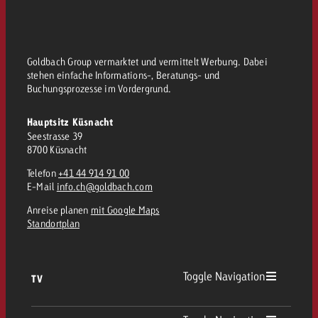
kostet.
Offerte anfordern
Du kennst die Eckpunkte dein
Kampagne und willst wissen, 
kostet.
Goldbach Group vermarktet und vermittelt Werbung. Dabei
stehen einfache Informations-, Beratungs- und
Offerte anfordern
Buchungsprozesse im Vordergrund.
Hauptsitz Küsnacht
Offerte anfordern
Seestrasse 39
8700 Küsnacht
Telefon
+41 44 914 91 00
E-Mail
info.ch@goldbach.com
Anreise planen
mit Google Maps
Standortplan
Toggle Navigation
TV
TV Übersicht