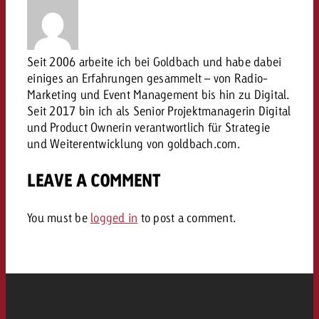
Rechtliches
Kontaktiere uns
Kontaktiere uns
Kontaktiere uns
Zum Beitrag
Seit 2006 arbeite ich bei Goldbach und habe dabei
Kontakt
einiges an Erfahrungen gesammelt – von Radio-
Du kennst die Eckpunkte dein
Marketing und Event Management bis hin zu Digital.
Möchtest du mehr zu TV-W
Du kennst die Eckpunkte dei
Du kennst die Eckpunkte deine
Kampagne und willst wissen,
Seit 2017 bin ich als Senior Projektmanagerin Digital
erfahren und brauchst Bera
Kampagne und willst wissen,
Kampagne und willst wissen, w
kostet.
Zum Beitrag
und Product Ownerin verantwortlich für Strategie
kostet.
kostet.
und Weiterentwicklung von goldbach.com.
Möchtest du mehr über Goldb
Zum Beitrag
LEAVE A COMMENT
und brauchst Beratung?
Kontaktiere uns
Offerte anfordern
Offerte anfordern
Möchtest du mehr zu Online
Offerte anfordern
You must be
logged in
to post a comment.
erfahren und brauchst Beratu
Du kennst die Eckpunkte de
Kontaktiere uns
Kampagne und willst wissen
kostet.
Kontaktiere uns
Du kennst die Eckpunkte dein
Kampagne und willst wissen,