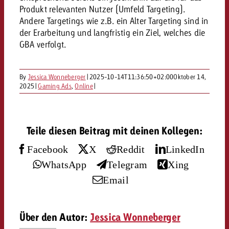
«Pro Plakat» macht deutlich, da
Screenforce Schweiz Studie 20
Out of Hom
Interview mit Steve Krebser übe
Produkt relevanten Nutzer (Umfeld Targeting).
GOLDBACH NEWS
GOLDBACH NEWS
Werbeverbote auf breite Ablehn
entlang des gesamten Sales 
Werbewirkung messen mit Swiss
Andere Targetings wie z.B. ein Alter Targeting sind in
Audio Network
der Erarbeitung und langfristig ein Ziel, welches die
GVN-Studie 2026: Goldbach Vi
Screenforce Schweiz Studie 2026: 
Audio
GBA verfolgt.
ONLINE NEWS
stärkt die kanalübergreifende
entlang des gesamten Sales Funn
Bewegtbildreichweite
GVN-Studie 2026: Goldbach Vid
Online
By
Jessica Wonneberger
|
2025-10-14T11:36:50+02:00
Oktober 14,
stärkt die kanalübergreifende
2025
|
Gaming Ads
,
Online
|
Bewegtbildreichweite
Content
Teile diesen Beitrag mit deinen Kollegen:
Crossmedia
Facebook
X
Reddit
LinkedIn
WhatsApp
Telegram
Xing
Zum Beitrag
Aktuelles
Zum Beitrag
Email
Zum Beitrag
Möchtest du mehr zu OOH-W
Möchtest du mehr zu Audiow
Über uns
Möchtest du eine Werbekampa
erfahren und brauchst Berat
erfahren und brauchst Berat
Über den Autor:
Jessica Wonneberger
und brauchst Beratung?