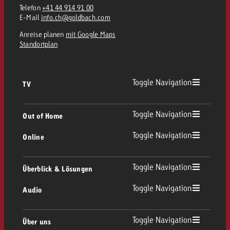
Telefon
+41 44 914 91 00
kostet.
Offerte anfordern
E-Mail
info.ch@goldbach.com
Du kennst die Eckpunkte dein
Kampagne und willst wissen, 
Anreise planen
mit Google Maps
kostet.
Standortplan
Offerte anfordern
Toggle Navigation
TV
Offerte anfordern
TV Übersicht
Toggle Navigation
Out of Home
Toggle Navigation
Online
Out of Home Übersicht
Lineares TV
Online Übersicht
Toggle Navigation
Überblick & Lösungen
Plakatwerbung
Replay Ads
Toggle Navigation
Audio
Beratung & Crossmedia
Display und Video
Digital Out of Home
Werberichtlinien
Audio Übersicht
Toggle Navigation
Über uns
Goldbach-Portfolio