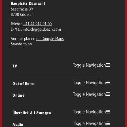
Hauptsitz Küsnacht
kostet.
Offerte anfordern
Seestrasse 39
Du kennst die Eckpunkte dein
8700 Küsnacht
Kampagne und willst wissen, 
kostet.
Telefon
+41 44 914 91 00
E-Mail
info.ch@goldbach.com
Offerte anfordern
Anreise planen
mit Google Maps
Standortplan
Offerte anfordern
Toggle Navigation
TV
TV Übersicht
Toggle Navigation
Out of Home
Toggle Navigation
Online
Out of Home Übersicht
Lineares TV
Online Übersicht
Toggle Navigation
Überblick & Lösungen
Plakatwerbung
Replay Ads
Toggle Navigation
Audio