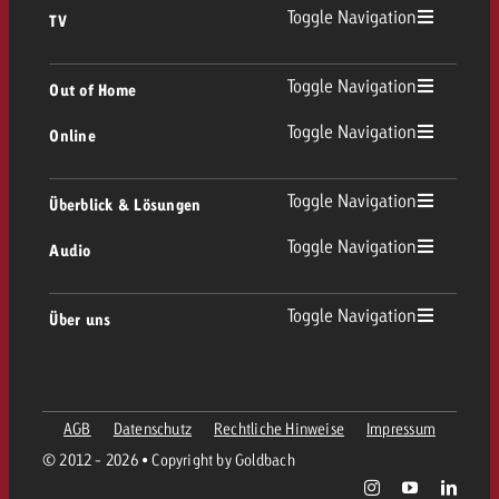
Toggle Navigation
TV
TV Übersicht
Toggle Navigation
Out of Home
Toggle Navigation
Online
Out of Home Übersicht
Lineares TV
Online Übersicht
Toggle Navigation
Überblick & Lösungen
Plakatwerbung
Replay Ads
Toggle Navigation
Audio
Beratung & Crossmedia
Display und Video
Digital Out of Home
Werberichtlinien
Audio Übersicht
Toggle Navigation
Über uns
Goldbach-Portfolio
Advanced TV
Programmatic
Spotanlieferung
Unternehmen
Radio
Werbeformate
Werbemittel-Anlieferung
AGB
Datenschutz
Rechtliche Hinweise
Impressum
Kontaktiere das OOH-Team
Team
Digital Audio
© 2012 - 2026 • Copyright by Goldbach
Goldbach Kampagnen Assistent
Richtlinien