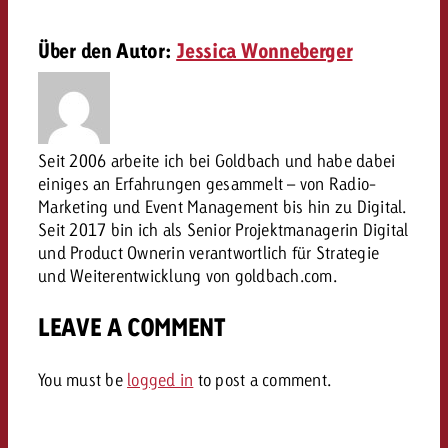
Rechtliches
Über den Autor:
Jessica Wonneberger
Kontaktiere uns
Kontaktiere uns
Kontaktiere uns
Zum Beitrag
Kontakt
Du kennst die Eckpunkte dein
Möchtest du mehr zu TV-W
Du kennst die Eckpunkte dei
Du kennst die Eckpunkte deine
Kampagne und willst wissen,
erfahren und brauchst Bera
Seit 2006 arbeite ich bei Goldbach und habe dabei
Kampagne und willst wissen,
Kampagne und willst wissen, w
kostet.
Zum Beitrag
einiges an Erfahrungen gesammelt – von Radio-
kostet.
kostet.
Marketing und Event Management bis hin zu Digital.
Möchtest du mehr über Goldb
Seit 2017 bin ich als Senior Projektmanagerin Digital
Zum Beitrag
und brauchst Beratung?
und Product Ownerin verantwortlich für Strategie
Kontaktiere uns
Offerte anfordern
und Weiterentwicklung von goldbach.com.
Offerte anfordern
Möchtest du mehr zu Online
Offerte anfordern
erfahren und brauchst Beratu
LEAVE A COMMENT
Du kennst die Eckpunkte de
Kontaktiere uns
Kampagne und willst wissen
kostet.
You must be
logged in
to post a comment.
Kontaktiere uns
Du kennst die Eckpunkte dein
Kampagne und willst wissen,