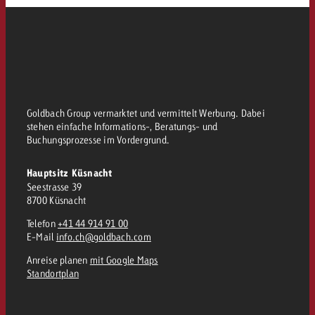
kostet.
Offerte anfordern
Du kennst die Eckpunkte dein
Kampagne und willst wissen, 
kostet.
Offerte anfordern
Goldbach Group vermarktet und vermittelt Werbung. Dabei
Offerte anfordern
stehen einfache Informations-, Beratungs- und
Buchungsprozesse im Vordergrund.
Hauptsitz Küsnacht
Seestrasse 39
8700 Küsnacht
Telefon
+41 44 914 91 00
E-Mail
info.ch@goldbach.com
Anreise planen
mit Google Maps
Standortplan