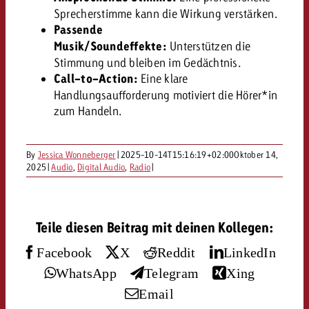
«Pro Plakat» macht deutlich, da
Screenforce Schweiz Studie 20
Out of Hom
Interview mit Steve Krebser übe
Sprecherstimme kann die Wirkung verstärken.
GOLDBACH NEWS
GOLDBACH NEWS
Werbeverbote auf breite Ablehn
entlang des gesamten Sales 
Werbewirkung messen mit Swiss
Passende
Audio Network
Musik/Soundeffekte:
Unterstützen die
GVN-Studie 2026: Goldbach Vi
Screenforce Schweiz Studie 2026: 
Audio
ONLINE NEWS
Stimmung und bleiben im Gedächtnis.
stärkt die kanalübergreifende
entlang des gesamten Sales Funn
Call-to-Action:
Eine klare
Bewegtbildreichweite
GVN-Studie 2026: Goldbach Vid
Handlungsaufforderung motiviert die Hörer*in
Online
stärkt die kanalübergreifende
zum Handeln.
Bewegtbildreichweite
Content
By
Jessica Wonneberger
|
2025-10-14T15:16:19+02:00
Oktober 14,
2025
|
Audio
,
Digital Audio
,
Radio
|
Crossmedia
Teile diesen Beitrag mit deinen Kollegen:
Zum Beitrag
Aktuelles
Zum Beitrag
Zum Beitrag
Facebook
X
Reddit
LinkedIn
Möchtest du mehr zu OOH-W
WhatsApp
Telegram
Xing
Möchtest du mehr zu Audiow
Über uns
Möchtest du eine Werbekampa
erfahren und brauchst Berat
erfahren und brauchst Berat
Email
und brauchst Beratung?