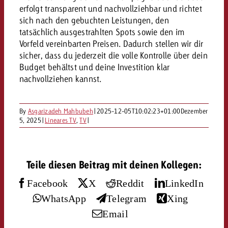
«Pro Plakat» macht deutlich, da
Screenforce Schweiz Studie 20
Out of Hom
Interview mit Steve Krebser übe
erfolgt transparent und nachvollziehbar und richtet
GOLDBACH NEWS
GOLDBACH NEWS
Werbeverbote auf breite Ablehn
entlang des gesamten Sales 
Werbewirkung messen mit Swiss
sich nach den gebuchten Leistungen, den
Audio Network
tatsächlich ausgestrahlten Spots sowie den im
GVN-Studie 2026: Goldbach Vi
Screenforce Schweiz Studie 2026: 
Audio
Vorfeld vereinbarten Preisen. Dadurch stellen wir dir
ONLINE NEWS
stärkt die kanalübergreifende
entlang des gesamten Sales Funn
sicher, dass du jederzeit die volle Kontrolle über dein
Bewegtbildreichweite
GVN-Studie 2026: Goldbach Vid
Budget behältst und deine Investition klar
Online
nachvollziehen kannst.
stärkt die kanalübergreifende
Bewegtbildreichweite
Content
By
Asgarizadeh Mahbubeh
|
2025-12-05T10:02:23+01:00
Dezember
5, 2025
|
Lineares TV
,
TV
|
Crossmedia
Teile diesen Beitrag mit deinen Kollegen:
Zum Beitrag
Aktuelles
Zum Beitrag
Zum Beitrag
Facebook
X
Reddit
LinkedIn
Möchtest du mehr zu OOH-W
WhatsApp
Telegram
Xing
Möchtest du mehr zu Audiow
Über uns
Möchtest du eine Werbekampa
erfahren und brauchst Berat
Email
erfahren und brauchst Berat
und brauchst Beratung?