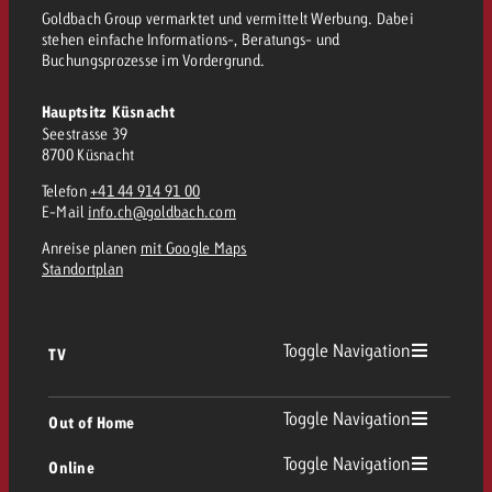
Goldbach Group vermarktet und vermittelt Werbung. Dabei
kostet.
Offerte anfordern
Du kennst die Eckpunkte dein
stehen einfache Informations-, Beratungs- und
Buchungsprozesse im Vordergrund.
Kampagne und willst wissen, 
kostet.
Hauptsitz Küsnacht
Offerte anfordern
Seestrasse 39
8700 Küsnacht
Telefon
+41 44 914 91 00
Offerte anfordern
E-Mail
info.ch@goldbach.com
Anreise planen
mit Google Maps
Standortplan
Toggle Navigation
TV
TV Übersicht
Toggle Navigation
Out of Home
Toggle Navigation
Online
Out of Home Übersicht
Lineares TV