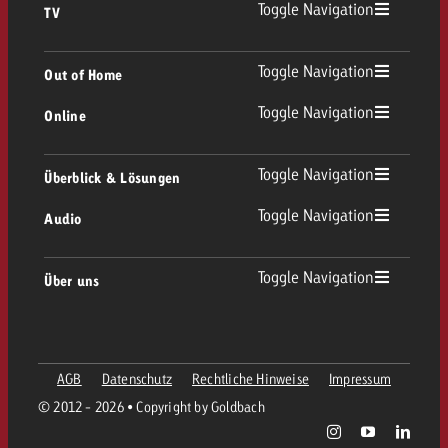
Toggle Navigation
TV
TV Übersicht
Toggle Navigation
Out of Home
Toggle Navigation
Online
Out of Home Übersicht
Lineares TV
Online Übersicht
Toggle Navigation
Überblick & Lösungen
Plakatwerbung
Replay Ads
Toggle Navigation
Audio
Beratung & Crossmedia
Display und Video
Digital Out of Home
Werberichtlinien
Audio Übersicht
Toggle Navigation
Über uns
Goldbach-Portfolio
Advanced TV
Programmatic
Spotanlieferung
Unternehmen
Radio
Werbeformate
Werbemittel-Anlieferung
AGB
Datenschutz
Rechtliche Hinweise
Impressum
Kontaktiere das OOH-Team
Team
Digital Audio
© 2012 - 2026 • Copyright by Goldbach
Goldbach Kampagnen Assistent
Richtlinien