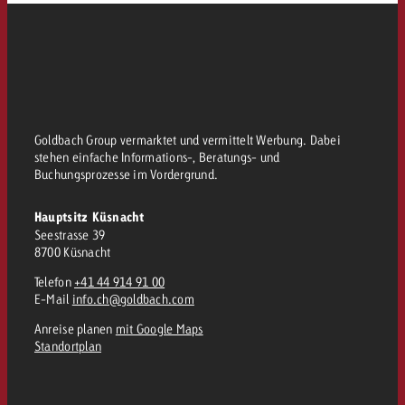
kostet.
Offerte anfordern
Du kennst die Eckpunkte dein
Kampagne und willst wissen, 
kostet.
Offerte anfordern
Goldbach Group vermarktet und vermittelt Werbung. Dabei
stehen einfache Informations-, Beratungs- und
Offerte anfordern
Buchungsprozesse im Vordergrund.
Hauptsitz Küsnacht
Seestrasse 39
8700 Küsnacht
Telefon
+41 44 914 91 00
E-Mail
info.ch@goldbach.com
Anreise planen
mit Google Maps
Standortplan