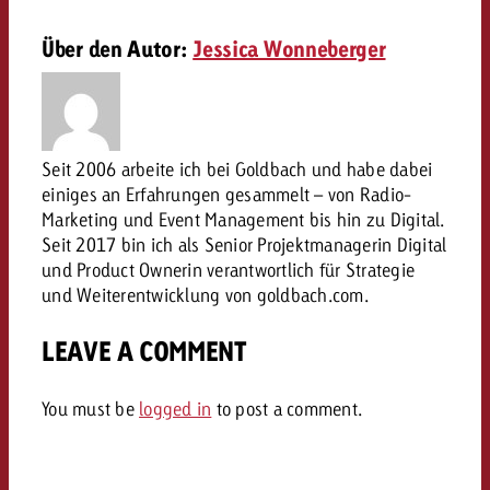
Rechtliches
Über den Autor:
Jessica Wonneberger
Kontaktiere uns
Kontaktiere uns
Kontaktiere uns
Zum Beitrag
Kontakt
Du kennst die Eckpunkte dein
Möchtest du mehr zu TV-W
Du kennst die Eckpunkte dei
Du kennst die Eckpunkte deine
Kampagne und willst wissen,
Seit 2006 arbeite ich bei Goldbach und habe dabei
erfahren und brauchst Bera
Kampagne und willst wissen,
Kampagne und willst wissen, w
kostet.
einiges an Erfahrungen gesammelt – von Radio-
Zum Beitrag
kostet.
kostet.
Marketing und Event Management bis hin zu Digital.
Seit 2017 bin ich als Senior Projektmanagerin Digital
Möchtest du mehr über Goldb
Zum Beitrag
und Product Ownerin verantwortlich für Strategie
und brauchst Beratung?
Kontaktiere uns
und Weiterentwicklung von goldbach.com.
Offerte anfordern
Offerte anfordern
Möchtest du mehr zu Online
Offerte anfordern
erfahren und brauchst Beratu
LEAVE A COMMENT
Du kennst die Eckpunkte de
Kontaktiere uns
Kampagne und willst wissen
You must be
logged in
to post a comment.
kostet.
Kontaktiere uns
Du kennst die Eckpunkte dein
Kampagne und willst wissen,