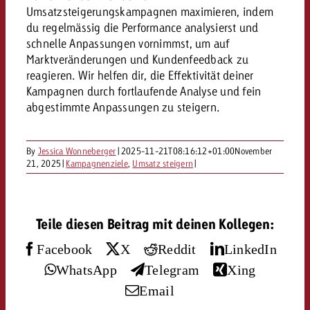
«Pro Plakat» macht deutlich, da
Screenforce Schweiz Studie 20
Out of Hom
Interview mit Steve Krebser übe
Umsatzsteigerungskampagnen maximieren, indem
GOLDBACH NEWS
GOLDBACH NEWS
Werbeverbote auf breite Ablehn
entlang des gesamten Sales 
Werbewirkung messen mit Swiss
du regelmässig die Performance analysierst und
Audio Network
schnelle Anpassungen vornimmst, um auf
GVN-Studie 2026: Goldbach Vi
Screenforce Schweiz Studie 2026: 
Audio
Marktveränderungen und Kundenfeedback zu
ONLINE NEWS
stärkt die kanalübergreifende
entlang des gesamten Sales Funn
reagieren. Wir helfen dir, die Effektivität deiner
Bewegtbildreichweite
GVN-Studie 2026: Goldbach Vid
Kampagnen durch fortlaufende Analyse und fein
Online
abgestimmte Anpassungen zu steigern.
stärkt die kanalübergreifende
Bewegtbildreichweite
Content
By
Jessica Wonneberger
|
2025-11-21T08:16:12+01:00
November
21, 2025
|
Kampagnenziele
,
Umsatz steigern
|
Crossmedia
Teile diesen Beitrag mit deinen Kollegen:
Zum Beitrag
Aktuelles
Zum Beitrag
Zum Beitrag
Facebook
X
Reddit
LinkedIn
Möchtest du mehr zu OOH-W
WhatsApp
Telegram
Xing
Möchtest du mehr zu Audiow
Über uns
Möchtest du eine Werbekampa
erfahren und brauchst Berat
Email
erfahren und brauchst Berat
und brauchst Beratung?