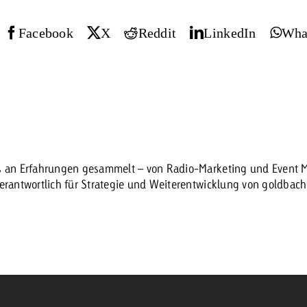
Facebook
X
Reddit
LinkedIn
Wha
Zum Beitrag
Offerte anfor
d Impact
Zum Beitrag
Zum Beitrag
es an Erfahrungen gesammelt – von Radio-Marketing und Event Ma
verantwortlich für Strategie und Weiterentwicklung von goldbac
Zum Beitrag
 Swiss Ad Impact
Werbewirkung messen mit Swiss Ad Impact
Zum Be