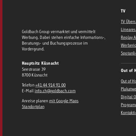
Rechtliches
TV
Kontakt
TV Übers
Lineares
Goldbach Group vermarktet und vermittelt
Werbung. Dabei stehen einfache Informations-,
Replay 
Beratungs- und Buchungsprozesse im
Werberic
Vordergrund.
Spotanli
Hauptsitz Küsnacht
Seestrasse 39
Out of 
8700 Küsnacht
Out of H
Telefon
+41 44 914 91 00
Plakatw
E-Mail
info.ch@goldbach.com
Digital 
Anreise planen
mit Google Maps
Program
Standortplan
Kontakt