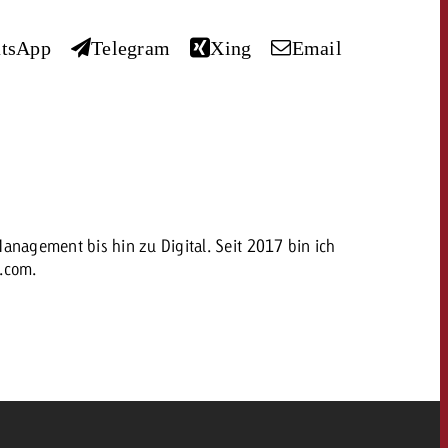
tsApp
Telegram
Xing
Email
dern
Offerte anfordern
Offerte anfordern
Du kennst die Eckpunkte
deiner Kampagne und
Du kennst die Eckpunkte
willst wissen, was es
deiner Kampagne und
kostet.
willst wissen, was es
kostet.
nagement bis hin zu Digital. Seit 2017 bin ich
h.com.
OFFERTE
Offerte anfordern
Offerte anfordern
itrag
Zum Beitrag
KONTAKT
NEWSLETTER