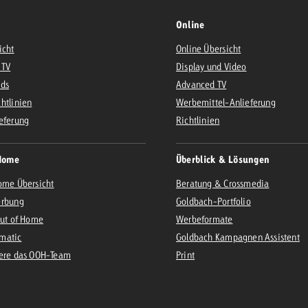
Online
icht
Online Übersicht
 TV
Display und Video
Ads
Advanced TV
htlinien
Werbemittel-Anlieferung
eferung
Richtlinien
Home
Überblick & Lösungen
ome Übersicht
Beratung & Crossmedia
erbung
Goldbach-Portfolio
Out of Home
Werbeformate
matic
Goldbach Kampagnen Assistent
iere das OOH-Team
Print