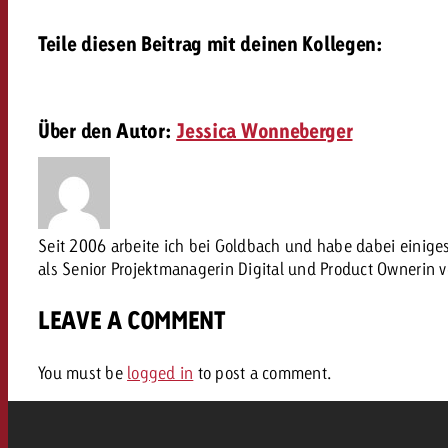
AQ
Teile diesen Beitrag mit deinen Kollegen:
Audio
messen mit Swiss Ad Impact
Werbewirkung messen mit Swiss Ad Impact
Werbewirkung messen mit Swiss A
Online
Über den Autor:
Jessica Wonneberger
Content
Seit 2006 arbeite ich bei Goldbach und habe dabei einig
Crossmedia Award
als Senior Projektmanagerin Digital und Product Ownerin 
erbewirkung messen mit Swiss Ad Impact
LEAVE A COMMENT
Aktuelles
Werbewirkung messen mit
You must be
logged in
to post a comment.
Über uns