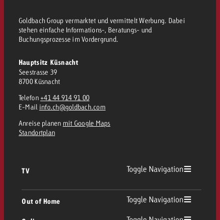
kostet.
Offerte anfordern
Du kennst die Eckpunkte dein
Goldbach Group vermarktet und vermittelt Werbung. Dabei
Kampagne und willst wissen, 
stehen einfache Informations-, Beratungs- und
Buchungsprozesse im Vordergrund.
kostet.
Offerte anfordern
Hauptsitz Küsnacht
Seestrasse 39
8700 Küsnacht
Offerte anfordern
Telefon
+41 44 914 91 00
E-Mail
info.ch@goldbach.com
Anreise planen
mit Google Maps
Standortplan
Toggle Navigation
TV
TV Übersicht
Toggle Navigation
Out of Home
Toggle Navigation