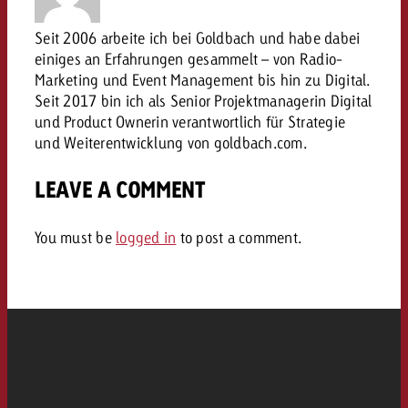
Rechtliches
Seit 2006 arbeite ich bei Goldbach und habe dabei
Kontaktiere uns
einiges an Erfahrungen gesammelt – von Radio-
Kontaktiere uns
Kontaktiere uns
Zum Beitrag
Marketing und Event Management bis hin zu Digital.
Kontakt
Seit 2017 bin ich als Senior Projektmanagerin Digital
Du kennst die Eckpunkte dein
und Product Ownerin verantwortlich für Strategie
Möchtest du mehr zu TV-W
Du kennst die Eckpunkte dei
Du kennst die Eckpunkte deine
Kampagne und willst wissen,
und Weiterentwicklung von goldbach.com.
erfahren und brauchst Bera
Kampagne und willst wissen,
Kampagne und willst wissen, w
kostet.
Zum Beitrag
kostet.
kostet.
LEAVE A COMMENT
Möchtest du mehr über Goldb
Zum Beitrag
und brauchst Beratung?
Kontaktiere uns
You must be
logged in
to post a comment.
Offerte anfordern
Offerte anfordern
Möchtest du mehr zu Online
Offerte anfordern
erfahren und brauchst Beratu
Du kennst die Eckpunkte de
Kontaktiere uns
Kampagne und willst wissen
kostet.
Kontaktiere uns
Du kennst die Eckpunkte dein
Kampagne und willst wissen,