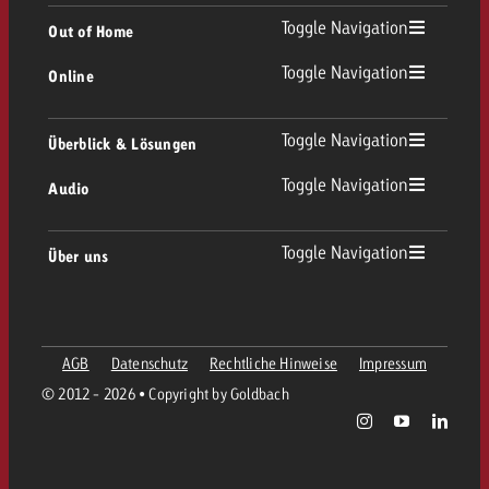
TV Übersicht
Toggle Navigation
Out of Home
Toggle Navigation
Online
Out of Home Übersicht
Lineares TV
Online Übersicht
Toggle Navigation
Überblick & Lösungen
Plakatwerbung
Replay Ads
Toggle Navigation
Audio
Beratung & Crossmedia
Display und Video
Digital Out of Home
Werberichtlinien
Audio Übersicht
Toggle Navigation
Über uns
Goldbach-Portfolio
Advanced TV
Programmatic
Spotanlieferung
Unternehmen
Radio
Werbeformate
Werbemittel-Anlieferung
AGB
Datenschutz
Rechtliche Hinweise
Impressum
Kontaktiere das OOH-Team
Team
Digital Audio
© 2012 - 2026 • Copyright by Goldbach
Goldbach Kampagnen Assistent
Richtlinien
Werte
Radiokarte
Print