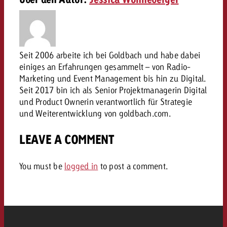
Rechtliches
Kontaktiere uns
Kontaktiere uns
Kontaktiere uns
Zum Beitrag
Kontakt
Seit 2006 arbeite ich bei Goldbach und habe dabei
Du kennst die Eckpunkte dein
einiges an Erfahrungen gesammelt – von Radio-
Möchtest du mehr zu TV-W
Du kennst die Eckpunkte dei
Du kennst die Eckpunkte deine
Kampagne und willst wissen,
Marketing und Event Management bis hin zu Digital.
erfahren und brauchst Bera
Kampagne und willst wissen,
Kampagne und willst wissen, w
kostet.
Seit 2017 bin ich als Senior Projektmanagerin Digital
Zum Beitrag
kostet.
kostet.
und Product Ownerin verantwortlich für Strategie
und Weiterentwicklung von goldbach.com.
Möchtest du mehr über Goldb
Zum Beitrag
und brauchst Beratung?
Kontaktiere uns
LEAVE A COMMENT
Offerte anfordern
Offerte anfordern
Möchtest du mehr zu Online
Offerte anfordern
erfahren und brauchst Beratu
You must be
logged in
to post a comment.
Du kennst die Eckpunkte de
Kontaktiere uns
Kampagne und willst wissen
kostet.
Kontaktiere uns
Du kennst die Eckpunkte dein
Kampagne und willst wissen,