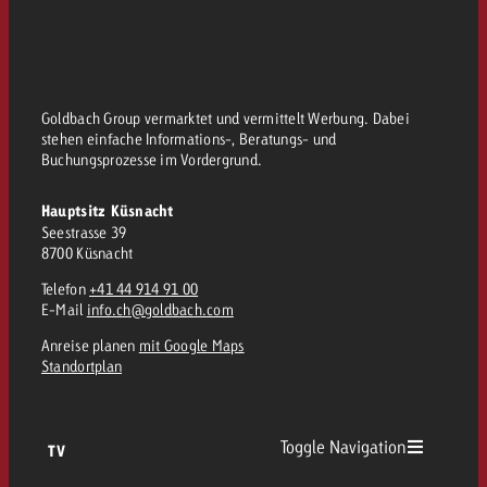
kostet.
Offerte anfordern
Du kennst die Eckpunkte dein
Kampagne und willst wissen, 
kostet.
Goldbach Group vermarktet und vermittelt Werbung. Dabei
Offerte anfordern
stehen einfache Informations-, Beratungs- und
Buchungsprozesse im Vordergrund.
Offerte anfordern
Hauptsitz Küsnacht
Seestrasse 39
8700 Küsnacht
Telefon
+41 44 914 91 00
E-Mail
info.ch@goldbach.com
Anreise planen
mit Google Maps
Standortplan
Toggle Navigation
TV