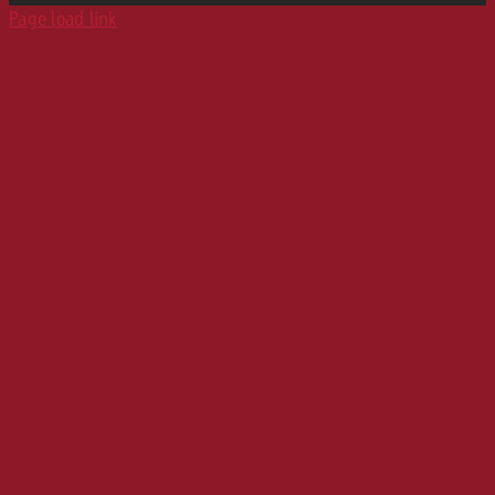
Page load link
Karriere
Werbeformate
Media Relations