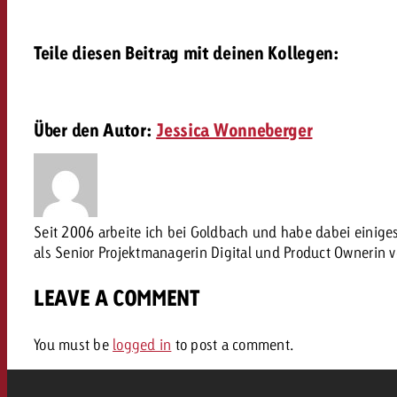
AQ
Audio
Teile diesen Beitrag mit deinen Kollegen:
messen mit Swiss Ad Impact
Werbewirkung messen mit Swiss Ad Impact
Werbewirkung messen mit Swiss A
Online
Über den Autor:
Jessica Wonneberger
Content
Crossmedia Award
Seit 2006 arbeite ich bei Goldbach und habe dabei einig
als Senior Projektmanagerin Digital und Product Ownerin 
erbewirkung messen mit Swiss Ad Impact
Aktuelles
Werbewirkung messen mit
LEAVE A COMMENT
Über uns
You must be
logged in
to post a comment.