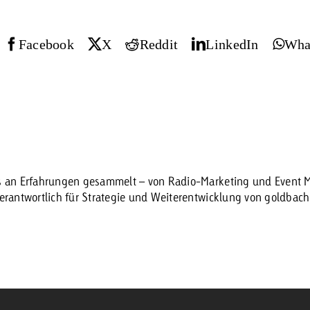
Zum Beitrag
Facebook
X
Reddit
LinkedIn
Wha
Offerte anfor
d Impact
Zum Beitrag
Zum Beitrag
es an Erfahrungen gesammelt – von Radio-Marketing und Event Ma
verantwortlich für Strategie und Weiterentwicklung von goldbac
Zum Beitrag
 Swiss Ad Impact
Werbewirkung messen mit Swiss Ad Impact
Zum Be