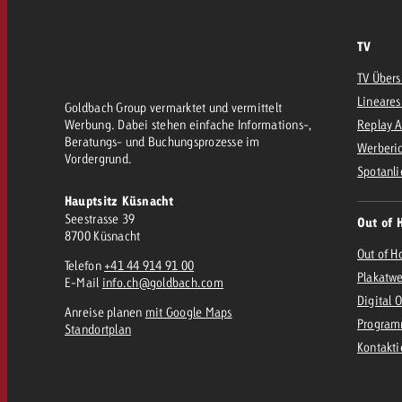
Rechtliches
TV
Kontakt
TV Übers
Lineares
Goldbach Group vermarktet und vermittelt
Werbung. Dabei stehen einfache Informations-,
Replay 
Beratungs- und Buchungsprozesse im
Werberic
Vordergrund.
Spotanli
Hauptsitz Küsnacht
Seestrasse 39
Out of 
8700 Küsnacht
Out of H
Telefon
+41 44 914 91 00
Plakatw
E-Mail
info.ch@goldbach.com
Digital 
Anreise planen
mit Google Maps
Program
Standortplan
Kontakt