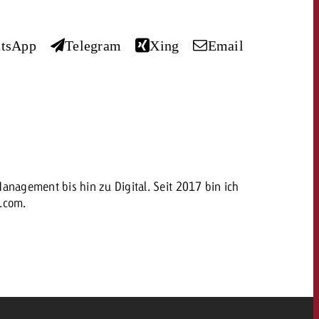
tsApp
Telegram
Xing
Email
dern
Offerte anfordern
Offerte anfordern
Du kennst die Eckpunkte
deiner Kampagne und
Du kennst die Eckpunkte
willst wissen, was es
deiner Kampagne und
kostet.
willst wissen, was es
kostet.
nagement bis hin zu Digital. Seit 2017 bin ich
OFFERTE
h.com.
Offerte anfordern
Offerte anfordern
itrag
Zum Beitrag
KONTAKT
NEWSLETTER