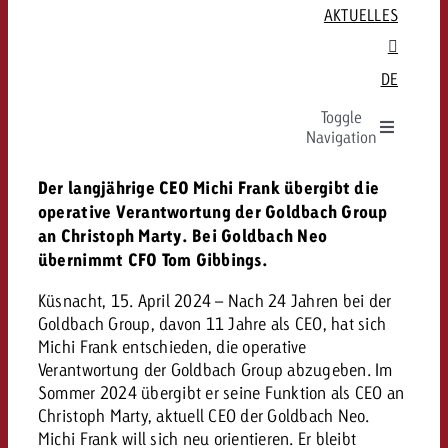
Preise und Werberichtlinien
Für Start-Ups
Werbeformate & Specs
Werbeblock-Aggregation

AKTUELLES
St. Gallen / Ostschweiz
Special Offer
Für Grundeigentümer
Targeting
TV is…

GOLDBACH
Zürich
Data & Targeting
Technische Spezifikationen
Spotanlieferung
Dein TV-Team

DE
MEDIENÜBERGREIFEND
Umfelder
Produktion
Unternehmen
Dein Audio-Team
FAQ

Toggle
Programmatic
Plakatgestaltung
Team
FAQ

WERBEFORMEN
Goldbach-Portfolio
Navigation
Anlieferung
FAQ
Werte
WERBEFORMEN
Alle Werbeformate
TV Übersicht
Der langjährige CEO Michi Frank übergibt die
DE
Dein Online-Team
Karriere
WERBEFORMEN
FAQ rund um Werbung
operative Verantwortung der Goldbach Group
Audio Übersicht
Lineares TV
FAQ
Media Relations
an Christoph Marty. Bei Goldbach Neo
KAMPAGNENZIEL
Out of Home Übersicht
Radio
Replay Ads
Home
übernimmt CFO Tom Gibbings.
WERBEFORMEN
GOLDBACH-UNITS
Plakatwerbung
Digital Audio
Advanced TV
Bekanntheit
Küsnacht, 15. April 2024 – Nach 24 Jahren bei der
Online Übersicht
Digital Out of Home
TV-Team – Goldbach Media
TV+
Leads
Goldbach Group, davon 11 Jahre als CEO, hat sich
Überblick &
Display- und Video
Online-Team – Goldbach Audience
Michi Frank entschieden, die operative
Webseiten-Zugriffe
Werbewirkung messen mit Swiss
Werbewirkung messen mit Swi
Werbewirkung messen mit Swis
Verantwortung der Goldbach Group abzugeben. Im
Advanced TV
Audio-Team – Swiss Radioworld
Umsatz
TV
Sommer 2024 übergibt er seine Funktion als CEO an
Gaming Ads
OOH NEWS
TV NEWS
Christoph Marty, aktuell CEO der Goldbach Neo.
Werbewirkung messen mit Swiss
Werbewirkung messen mit Swiss 
AUDIO NEWS
Digital Audio
Michi Frank will sich neu orientieren. Er bleibt