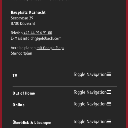
Hauptsitz Küsnacht
Seestrasse 39
8700 Küsnacht
Telefon
+41 44 914 91 00
E-Mail
info.ch@goldbach.com
Anreise planen
mit Google Maps
Standortplan
Toggle Navigation
TV
TV Übersicht
Toggle Navigation
Out of Home
Toggle Navigation
Online
Out of Home Übersicht
Lineares TV
Online Übersicht
Toggle Navigation
Überblick & Lösungen
Plakatwerbung
Replay Ads