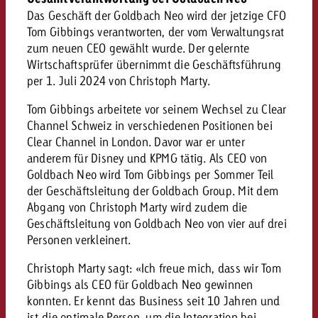
kostet.
Das Geschäft der Goldbach Neo wird der jetzige CFO
Offerte anfordern
Du kennst die Eckpunkte dein
Tom Gibbings verantworten, der vom Verwaltungsrat
Kampagne und willst wissen, 
zum neuen CEO gewählt wurde. Der gelernte
kostet.
Wirtschaftsprüfer übernimmt die Geschäftsführung
per 1. Juli 2024 von Christoph Marty.
Offerte anfordern
Tom Gibbings arbeitete vor seinem Wechsel zu Clear
Channel Schweiz in verschiedenen Positionen bei
Offerte anfordern
Clear Channel in London. Davor war er unter
anderem für Disney und KPMG tätig. Als CEO von
Goldbach Neo wird Tom Gibbings per Sommer Teil
der Geschäftsleitung der Goldbach Group. Mit dem
Abgang von Christoph Marty wird zudem die
Geschäftsleitung von Goldbach Neo von vier auf drei
Personen verkleinert.
Christoph Marty sagt: «Ich freue mich, dass wir Tom
Gibbings als CEO für Goldbach Neo gewinnen
konnten. Er kennt das Business seit 10 Jahren und
ist die optimale Person, um die Integration bei