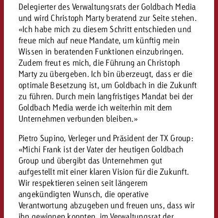
«Pro Plakat» macht deutlich, da
Screenforce Schweiz Studie 20
Out of Hom
Delegierter des Verwaltungsrats der Goldbach Media
Interview mit Steve Krebser übe
GOLDBACH NEWS
GOLDBACH NEWS
Werbeverbote auf breite Ablehn
entlang des gesamten Sales 
Werbewirkung messen mit Swiss
und wird Christoph Marty beratend zur Seite stehen.
Audio Network
«Ich habe mich zu diesem Schritt entschieden und
GVN-Studie 2026: Goldbach Vi
Screenforce Schweiz Studie 2026: 
Audio
freue mich auf neue Mandate, um künftig mein
ONLINE NEWS
stärkt die kanalübergreifende
entlang des gesamten Sales Funn
Wissen in beratenden Funktionen einzubringen.
Bewegtbildreichweite
Zudem freut es mich, die Führung an Christoph
GVN-Studie 2026: Goldbach Vid
Online
Marty zu übergeben. Ich bin überzeugt, dass er die
stärkt die kanalübergreifende
optimale Besetzung ist, um Goldbach in die Zukunft
Bewegtbildreichweite
zu führen. Durch mein langfristiges Mandat bei der
Content
Goldbach Media werde ich weiterhin mit dem
Unternehmen verbunden bleiben.»
Crossmedia
Pietro Supino, Verleger und Präsident der TX Group:
«Michi Frank ist der Vater der heutigen Goldbach
Group und übergibt das Unternehmen gut
Zum Beitrag
Aktuelles
Zum Beitrag
aufgestellt mit einer klaren Vision für die Zukunft.
Zum Beitrag
Wir respektieren seinen seit längerem
Möchtest du mehr zu OOH-W
Möchtest du mehr zu Audiow
angekündigten Wunsch, die operative
Über uns
Möchtest du eine Werbekampa
erfahren und brauchst Berat
erfahren und brauchst Berat
Verantwortung abzugeben und freuen uns, dass wir
und brauchst Beratung?
ihn gewinnen konnten, im Verwaltungsrat der