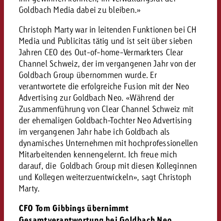
Goldbach Media dabei zu bleiben.»
Rechtliches
Kontaktiere uns
Christoph Marty war in leitenden Funktionen bei CH
Kontaktiere uns
Kontaktiere uns
Media und Publicitas tätig und ist seit über sieben
Zum Beitrag
Kontakt
Jahren CEO des Out-of-home-Vermarkters Clear
Du kennst die Eckpunkte dein
Channel Schweiz, der im vergangenen Jahr von der
Möchtest du mehr zu TV-W
Du kennst die Eckpunkte dei
Du kennst die Eckpunkte deine
Goldbach Group übernommen wurde. Er
Kampagne und willst wissen,
erfahren und brauchst Bera
Kampagne und willst wissen,
verantwortete die erfolgreiche Fusion mit der Neo
Kampagne und willst wissen, w
kostet.
Zum Beitrag
kostet.
Advertising zur Goldbach Neo. «Während der
kostet.
Zusammenführung von Clear Channel Schweiz mit
Möchtest du mehr über Goldb
Zum Beitrag
der ehemaligen Goldbach-Tochter Neo Advertising
und brauchst Beratung?
Kontaktiere uns
im vergangenen Jahr habe ich Goldbach als
Offerte anfordern
Offerte anfordern
dynamisches Unternehmen mit hochprofessionellen
Möchtest du mehr zu Online
Offerte anfordern
Mitarbeitenden kennengelernt. Ich freue mich
erfahren und brauchst Beratu
Du kennst die Eckpunkte de
darauf, die Goldbach Group mit diesen Kolleginnen
Kontaktiere uns
Kampagne und willst wissen
und Kollegen weiterzuentwickeln», sagt Christoph
kostet.
Marty.
Kontaktiere uns
Du kennst die Eckpunkte dein
CFO Tom Gibbings übernimmt
Kampagne und willst wissen,
Gesamtverantwortung bei Goldbach Neo