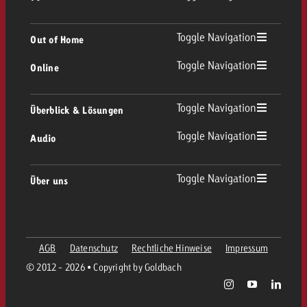
TV Übersicht
Toggle Navigation
Out of Home
Toggle Navigation
Online
Out of Home Übersicht
Lineares TV
Online Übersicht
Toggle Navigation
Überblick & Lösungen
Plakatwerbung
Replay Ads
Toggle Navigation
Audio
Beratung & Crossmedia
Display und Video
Digital Out of Home
Werberichtlinien
Audio Übersicht
Toggle Navigation
Über uns
Goldbach-Portfolio
Advanced TV
Programmatic
Spotanlieferung
Unternehmen
Radio
Werbeformate
Werbemittel-Anlieferung
AGB
Datenschutz
Rechtliche Hinweise
Impressum
Kontaktiere das OOH-Team
Team
Digital Audio
© 2012 - 2026 • Copyright by Goldbach
Goldbach Kampagnen Assistent
Richtlinien
Werte