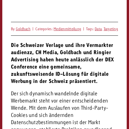
Rechtliches
Kontaktiere uns
Kontaktiere uns
Kontaktiere uns
Zum Beitrag
Kontakt
By
Goldbach
|
Categories:
Medienmitteilung
|
Tags:
Data
,
Targeting
Du kennst die Eckpunkte dein
Möchtest du mehr zu TV-W
Du kennst die Eckpunkte dei
Du kennst die Eckpunkte deine
Kampagne und willst wissen,
Die Schweizer Verlage und ihre Vermarkter
erfahren und brauchst Bera
Kampagne und willst wissen,
Kampagne und willst wissen, w
kostet.
Zum Beitrag
audienzz, CH Media, Goldbach und Ringier
kostet.
kostet.
Advertising haben heute anlässlich der DEX
Möchtest du mehr über Goldb
Conference eine gemeinsame,
Zum Beitrag
und brauchst Beratung?
Kontaktiere uns
zukunftsweisende ID-Lösung für digitale
Offerte anfordern
Werbung in der Schweiz präsentiert.
Offerte anfordern
Möchtest du mehr zu Online
Offerte anfordern
erfahren und brauchst Beratu
Der sich dynamisch wandelnde digitale
Du kennst die Eckpunkte de
Kontaktiere uns
Werbemarkt steht vor einer entscheidenden
Kampagne und willst wissen
Wende. Mit dem Auslaufen von Third-Party-
kostet.
Cookies und sich ändernden
Kontaktiere uns
Du kennst die Eckpunkte dein
Datenschutzbestimmungen ist der Markt
Kampagne und willst wissen,