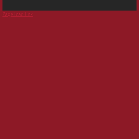
Radiokarte
Print
Page load link
Karriere
Werbeformate
Media Relations