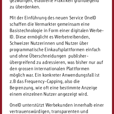
gezwungen, etablierte Praktiken grundlegend
kostet.
Offerte anfordern
zu überdenken.
Du kennst die Eckpunkte dein
Kampagne und willst wissen, 
Mit der Einführung des neuen Service OneID
kostet.
schaffen die Vermarkter gemeinsam eine
Offerte anfordern
Basistechnologie in Form einer digitalen Werbe-
ID. Diese ermöglicht es Werbetreibenden,
Schweizer Nutzerinnen und Nutzer über
Offerte anfordern
programmatische Einkaufsplattformen einfach
und ohne Überschneidungen publisher-
übergreifend zu adressieren, was bisher nur auf
den grossen internationalen Plattformen
möglich war. Ein konkreter Anwendungsfall ist
z.B das Frequency-Capping, also die
Begrenzung, wie oft eine bestimmte Anzeige
einem einzelnen Nutzer angezeigt wird.
OneID unterstützt Werbekunden innerhalb einer
vertrauenswürdigen, transparenten und