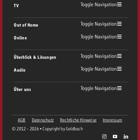
Toggle Navigation
TV
TV Übersicht
Toggle Navigation
Out of Home
Toggle Navigation
Online
Out of Home Übersicht
Lineares TV
Online Übersicht
Toggle Navigation
Überblick & Lösungen
Plakatwerbung
Replay Ads
Toggle Navigation
Audio
Beratung & Crossmedia
Display und Video
Digital Out of Home
Werberichtlinien
Audio Übersicht
Toggle Navigation
Über uns
Goldbach-Portfolio
Advanced TV
Programmatic
Spotanlieferung
Unternehmen
Radio
Werbeformate
Werbemittel-Anlieferung
AGB
Datenschutz
Rechtliche Hinweise
Impressum
Kontaktiere das OOH-Team
Team
Digital Audio
© 2012 - 2026 • Copyright by Goldbach
Goldbach Kampagnen Assistent
Richtlinien