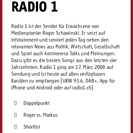
RADIO 1
Rechtliches
Kontaktiere uns
Kontaktiere uns
Kontaktiere uns
Zum Beitrag
Radio 1 ist der Sender für Erwachsene von
Kontakt
Medienpionier Roger Schawinski. Er setzt auf
Du kennst die Eckpunkte dein
Infotainment und serviert jeden Tag neben den
Möchtest du mehr zu TV-W
Du kennst die Eckpunkte dei
Du kennst die Eckpunkte deine
Kampagne und willst wissen,
relevanten News aus Politik, Wirtschaft, Gesellschaft
erfahren und brauchst Bera
Kampagne und willst wissen,
Kampagne und willst wissen, w
kostet.
Zum Beitrag
und Sport auch kontroverse Talks und Meinungen.
kostet.
kostet.
Dazu gibt es die besten Songs aus den letzten vier
Jahrzehnten. Radio 1 ging am 17. März 2008 auf
Möchtest du mehr über Goldb
Zum Beitrag
Sendung und ist heute auf allen verfügbaren
und brauchst Beratung?
Kontaktiere uns
Offerte anfordern
Kanälen zu empfangen (UKW 93.6, DAB+, App für
Offerte anfordern
Möchtest du mehr zu Online
Offerte anfordern
iPhone und Android oder auf radio1.ch)
erfahren und brauchst Beratu
Du kennst die Eckpunkte de
Kontaktiere uns
Doppelpunkt
Kampagne und willst wissen
kostet.
Roger vs. Markus
Kontaktiere uns
Du kennst die Eckpunkte dein
Shortlist
Kampagne und willst wissen,