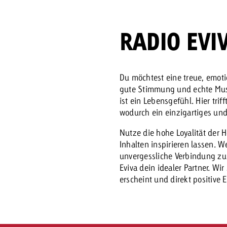
Zum Beitrag
RADIO EVI
Offerte anfor
d Impact
Zum Beitrag
Zum Beitrag
Du möchtest eine treue, emot
gute Stimmung und echte Musik
ist ein Lebensgefühl. Hier tri
wodurch ein einzigartiges und
Nutze die hohe Loyalität der 
Inhalten inspirieren lassen. 
Zum Beitrag
unvergessliche Verbindung zu
 Swiss Ad Impact
Werbewirkung messen mit Swiss Ad Impact
Zum Be
Eviva dein idealer Partner. Wi
erscheint und direkt positive 