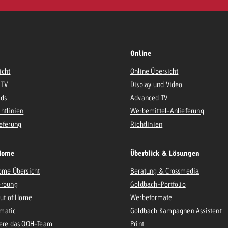
Online
icht
Online Übersicht
 TV
Display und Video
Ads
Advanced TV
htlinien
Werbemittel-Anlieferung
eferung
Richtlinien
Home
Überblick & Lösungen
ome Übersicht
Beratung & Crossmedia
erbung
Goldbach-Portfolio
Out of Home
Werbeformate
matic
Goldbach Kampagnen Assistent
iere das OOH-Team
Print