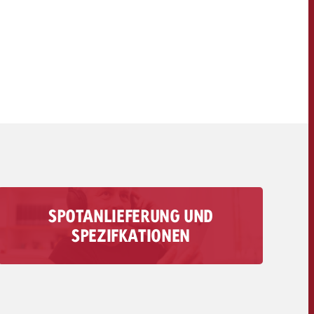
OFFERTE
KONTAKT
NEWSLETTER
SPOTANLIEFERUNG UND
Alle Infos zur Anlieferung deines Audio-Spots
SPEZIFKATIONEN
findest du hier – von technischen
Anforderungen bis zu Fristen und Kosten.
Zur Spotanlieferung>>