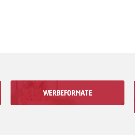
WERBEFORMATE
Mit den Audio-Werbeformaten der Goldbach
erreichst du deine Zielgruppe in Momenten, in
denen visuelle Medien keine Rolle spielen.
Zu den Werbeformaten >>