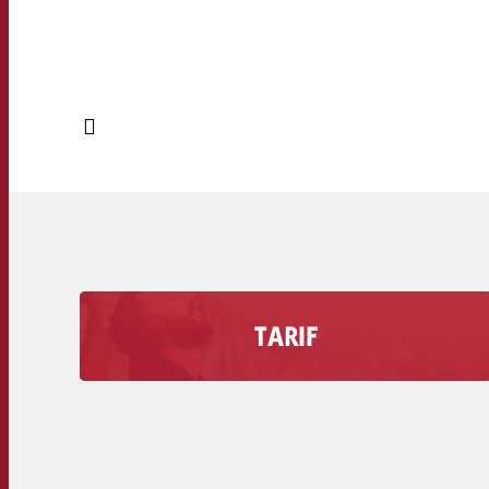
TARIF
Erfahre wie viel eine Werbesekunde auf deinem
Radiosender kostet inklusive dem
Rabattvolumen.
Sekundentarife der Radiosender >>