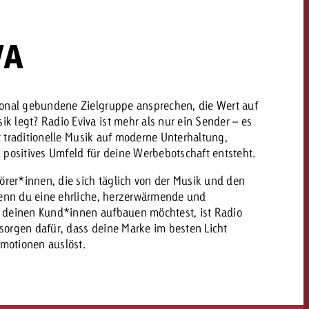
VA
dern
Offerte anfordern
Offerte anfordern
Du kennst die Eckpunkte
deiner Kampagne und
Du kennst die Eckpunkte
ional gebundene Zielgruppe ansprechen, die Wert auf
willst wissen, was es
deiner Kampagne und
 legt? Radio Eviva ist mehr als nur ein Sender – es
kostet.
willst wissen, was es
fft traditionelle Musik auf moderne Unterhaltung,
kostet.
 positives Umfeld für deine Werbebotschaft entsteht.
Hörer*innen, die sich täglich von der Musik und den
Wenn du eine ehrliche, herzerwärmende und
Offerte anfordern
 deinen Kund*innen aufbauen möchtest, ist Radio
Offerte anfordern
itrag
Zum Beitrag
r sorgen dafür, dass deine Marke im besten Licht
Emotionen auslöst.