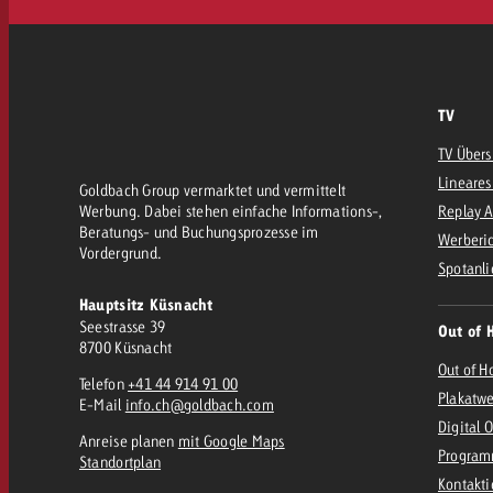
TV
TV Übers
Lineares
Goldbach Group vermarktet und vermittelt
Werbung. Dabei stehen einfache Informations-,
Replay 
Beratungs- und Buchungsprozesse im
Werberic
Vordergrund.
Spotanli
Hauptsitz Küsnacht
Seestrasse 39
Out of 
8700 Küsnacht
Out of H
Telefon
+41 44 914 91 00
Plakatw
E-Mail
info.ch@goldbach.com
Digital 
Anreise planen
mit Google Maps
Program
Standortplan
Kontakt