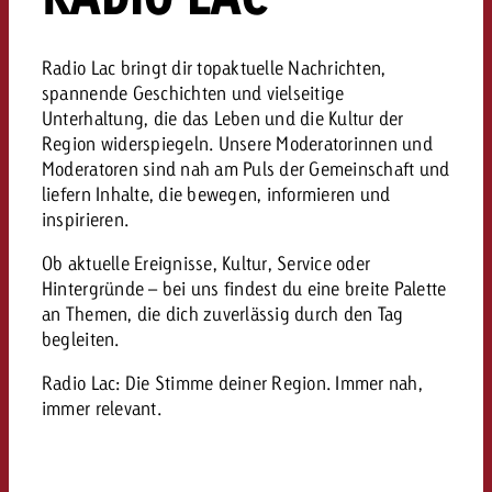
Rechtliches
Kontaktiere uns
Radio Lac bringt dir topaktuelle Nachrichten,
Kontaktiere uns
Kontaktiere uns
spannende Geschichten und vielseitige
Zum Beitrag
Kontakt
Unterhaltung, die das Leben und die Kultur der
Du kennst die Eckpunkte dein
Region widerspiegeln. Unsere Moderatorinnen und
Möchtest du mehr zu TV-W
Du kennst die Eckpunkte dei
Du kennst die Eckpunkte deine
Kampagne und willst wissen,
Moderatoren sind nah am Puls der Gemeinschaft und
erfahren und brauchst Bera
Kampagne und willst wissen,
Kampagne und willst wissen, w
kostet.
liefern Inhalte, die bewegen, informieren und
Zum Beitrag
kostet.
kostet.
inspirieren.
Möchtest du mehr über Goldb
Ob aktuelle Ereignisse, Kultur, Service oder
Zum Beitrag
und brauchst Beratung?
Kontaktiere uns
Hintergründe – bei uns findest du eine breite Palette
Offerte anfordern
Offerte anfordern
an Themen, die dich zuverlässig durch den Tag
Möchtest du mehr zu Online
Offerte anfordern
begleiten.
erfahren und brauchst Beratu
Du kennst die Eckpunkte de
Kontaktiere uns
Radio Lac: Die Stimme deiner Region. Immer nah,
Kampagne und willst wissen
immer relevant.
kostet.
Kontaktiere uns
Du kennst die Eckpunkte dein
Kampagne und willst wissen,