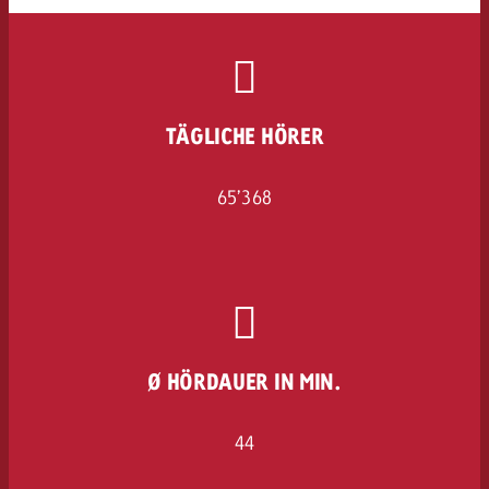
kostet.
Offerte anfordern
Du kennst die Eckpunkte dein
Kampagne und willst wissen, 
kostet.
Offerte anfordern
TÄGLICHE HÖRER
Offerte anfordern
65’368
Ø HÖRDAUER IN MIN.
44