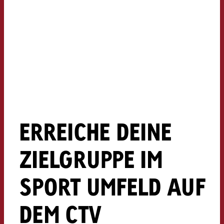
kostet.
Offerte anfordern
Du kennst die Eckpunkte dein
Kampagne und willst wissen, 
kostet.
Offerte anfordern
Offerte anfordern
ERREICHE DEINE
ZIELGRUPPE IM
SPORT UMFELD AUF
DEM CTV