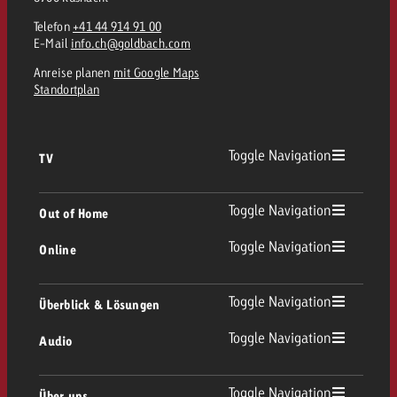
Telefon
+41 44 914 91 00
E-Mail
info.ch@goldbach.com
Anreise planen
mit Google Maps
Standortplan
Toggle Navigation
TV
TV Übersicht
Toggle Navigation
Out of Home
Toggle Navigation
Online
Out of Home Übersicht
Lineares TV
Online Übersicht
Toggle Navigation
Überblick & Lösungen
Plakatwerbung
Replay Ads
Toggle Navigation
Audio
Beratung & Crossmedia
Display und Video
Digital Out of Home
Werberichtlinien
Audio Übersicht
Toggle Navigation
Über uns