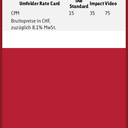
IAB
Umfelder Rate Card
Impact
Video
Standard
CPM
15
35
75
Bruttopreise in CHF,
zuzüglich 8.1% MwSt.