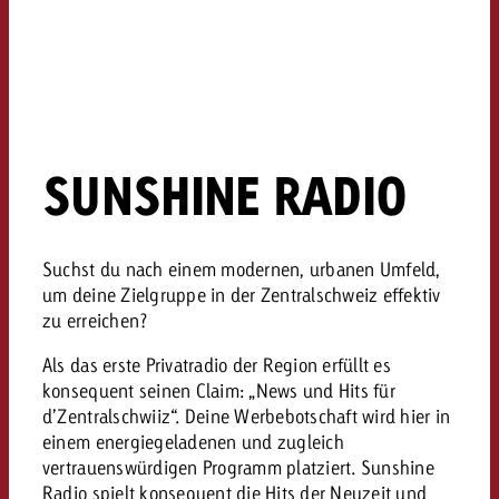
Rechtliches
Kontaktiere uns
Kontaktiere uns
Kontaktiere uns
Zum Beitrag
Kontakt
Du kennst die Eckpunkte dein
Möchtest du mehr zu TV-W
Du kennst die Eckpunkte dei
Du kennst die Eckpunkte deine
Kampagne und willst wissen,
SUNSHINE RADIO
erfahren und brauchst Bera
Kampagne und willst wissen,
Kampagne und willst wissen, w
kostet.
Zum Beitrag
kostet.
kostet.
Möchtest du mehr über Goldb
Suchst du nach einem modernen, urbanen Umfeld,
Zum Beitrag
und brauchst Beratung?
Kontaktiere uns
um deine Zielgruppe in der Zentralschweiz effektiv
Offerte anfordern
Offerte anfordern
zu erreichen?
Möchtest du mehr zu Online
Offerte anfordern
erfahren und brauchst Beratu
Als das erste Privatradio der Region erfüllt es
Du kennst die Eckpunkte de
Kontaktiere uns
konsequent seinen Claim: „News und Hits für
Kampagne und willst wissen
d’Zentralschwiiz“. Deine Werbebotschaft wird hier in
kostet.
einem energiegeladenen und zugleich
Kontaktiere uns
vertrauenswürdigen Programm platziert. Sunshine
Du kennst die Eckpunkte dein
Radio spielt konsequent die Hits der Neuzeit und
Kampagne und willst wissen,