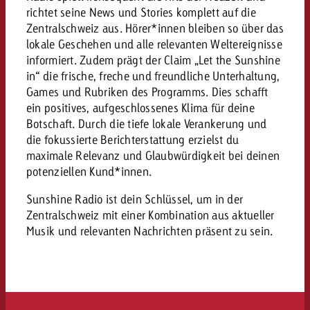
richtet seine News und Stories komplett auf die
kostet.
Offerte anfordern
Du kennst die Eckpunkte dein
Zentralschweiz aus. Hörer*innen bleiben so über das
Kampagne und willst wissen, 
lokale Geschehen und alle relevanten Weltereignisse
kostet.
informiert. Zudem prägt der Claim „Let the Sunshine
in“ die frische, freche und freundliche Unterhaltung,
Offerte anfordern
Games und Rubriken des Programms. Dies schafft
ein positives, aufgeschlossenes Klima für deine
Botschaft. Durch die tiefe lokale Verankerung und
Offerte anfordern
die fokussierte Berichterstattung erzielst du
maximale Relevanz und Glaubwürdigkeit bei deinen
potenziellen Kund*innen.
Sunshine Radio ist dein Schlüssel, um in der
Zentralschweiz mit einer Kombination aus aktueller
Musik und relevanten Nachrichten präsent zu sein.