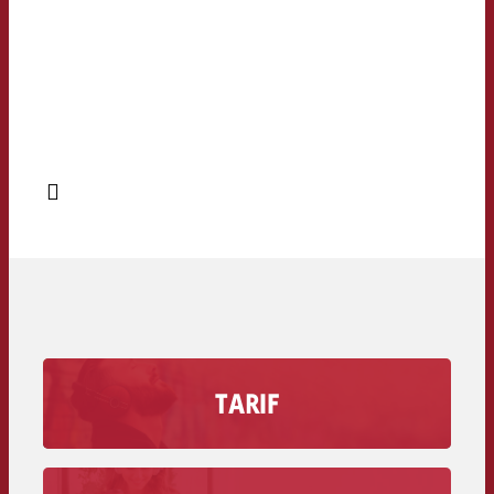
TARIF
Erfahre wie viel eine Werbesekunde auf
deinem Radiosender kostet inklusive dem
Rabattvolumen.