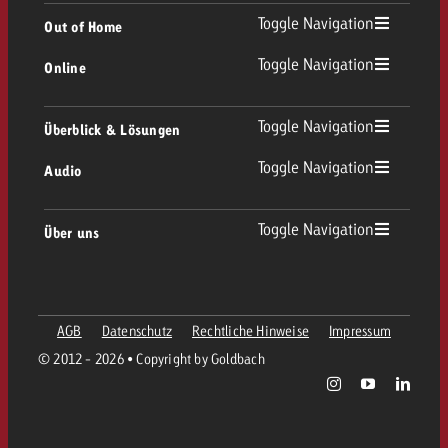
TV Übersicht
Toggle Navigation
Out of Home
Toggle Navigation
Online
Out of Home Übersicht
Lineares TV
Online Übersicht
Toggle Navigation
Überblick & Lösungen
Plakatwerbung
Replay Ads
Toggle Navigation
Audio
Beratung & Crossmedia
Display und Video
Digital Out of Home
Werberichtlinien
Audio Übersicht
Toggle Navigation
Über uns
Goldbach-Portfolio
Advanced TV
Programmatic
Spotanlieferung
Unternehmen
Radio
Werbeformate
Werbemittel-Anlieferung
AGB
Datenschutz
Rechtliche Hinweise
Impressum
Kontaktiere das OOH-Team
Team
Digital Audio
© 2012 - 2026 • Copyright by Goldbach
Goldbach Kampagnen Assistent
Richtlinien
Werte
Radiokarte
Print