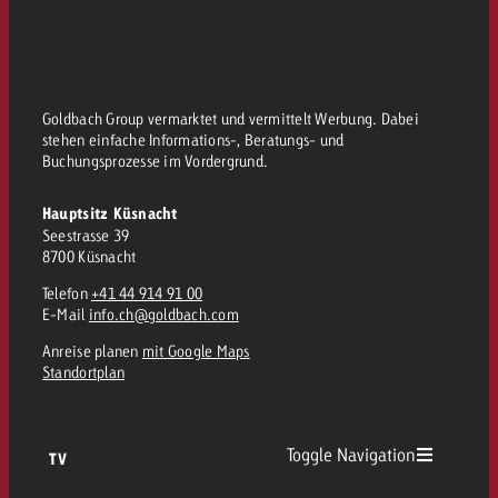
kostet.
Offerte anfordern
Du kennst die Eckpunkte dein
Kampagne und willst wissen, 
kostet.
Goldbach Group vermarktet und vermittelt Werbung. Dabei
Offerte anfordern
stehen einfache Informations-, Beratungs- und
Buchungsprozesse im Vordergrund.
Offerte anfordern
Hauptsitz Küsnacht
Seestrasse 39
8700 Küsnacht
Telefon
+41 44 914 91 00
E-Mail
info.ch@goldbach.com
Anreise planen
mit Google Maps
Standortplan
Toggle Navigation
TV