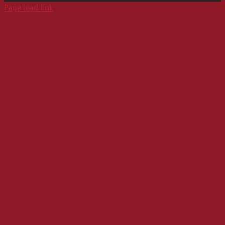
Page load link
Karriere
Werbeformate
Media Relations