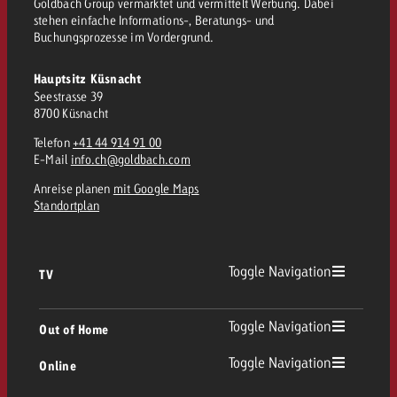
Goldbach Group vermarktet und vermittelt Werbung. Dabei
stehen einfache Informations-, Beratungs- und
Buchungsprozesse im Vordergrund.
Hauptsitz Küsnacht
Seestrasse 39
8700 Küsnacht
Telefon
+41 44 914 91 00
E-Mail
info.ch@goldbach.com
Anreise planen
mit Google Maps
Standortplan
Toggle Navigation
TV
TV Übersicht
Toggle Navigation
Out of Home
Toggle Navigation
Online
Out of Home Übersicht
Lineares TV