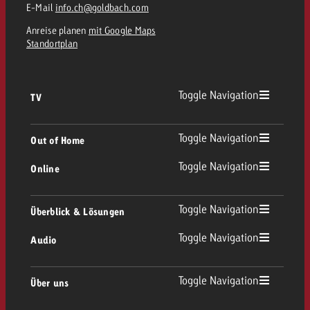
E-Mail
info.ch@goldbach.com
Anreise planen
mit Google Maps
Standortplan
Toggle Navigation
TV
TV Übersicht
Toggle Navigation
Out of Home
Toggle Navigation
Online
Out of Home Übersicht
Lineares TV
Online Übersicht
Toggle Navigation
Überblick & Lösungen
Plakatwerbung
Replay Ads
Toggle Navigation
Audio
Beratung & Crossmedia
Display und Video
Digital Out of Home
Werberichtlinien
Audio Übersicht
Toggle Navigation
Über uns
Goldbach-Portfolio
Advanced TV