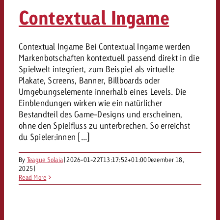
«Pro Plakat» macht deutlich, da
Screenforce Schweiz Studie 20
Out of Hom
Interview mit Steve Krebser übe
Contextual Ingame
GOLDBACH NEWS
GOLDBACH NEWS
Werbeverbote auf breite Ablehn
entlang des gesamten Sales 
Werbewirkung messen mit Swiss
Audio Network
GVN-Studie 2026: Goldbach Vi
Screenforce Schweiz Studie 2026: 
Audio
ONLINE NEWS
Contextual Ingame Bei Contextual Ingame werden
stärkt die kanalübergreifende
entlang des gesamten Sales Funn
Markenbotschaften kontextuell passend direkt in die
Bewegtbildreichweite
GVN-Studie 2026: Goldbach Vid
Online
Spielwelt integriert, zum Beispiel als virtuelle
stärkt die kanalübergreifende
Plakate, Screens, Banner, Billboards oder
Umgebungselemente innerhalb eines Levels. Die
Bewegtbildreichweite
Content
Einblendungen wirken wie ein natürlicher
Bestandteil des Game-Designs und erscheinen,
ohne den Spielfluss zu unterbrechen. So erreichst
Crossmedia
du Spieler:innen [...]
By
Teague Solaia
|
2026-01-22T13:17:52+01:00
Dezember 18,
Zum Beitrag
Aktuelles
2025
|
Zum Beitrag
Zum Beitrag
Read More
Möchtest du mehr zu OOH-W
Möchtest du mehr zu Audiow
Über uns
Möchtest du eine Werbekampa
erfahren und brauchst Berat
erfahren und brauchst Berat
und brauchst Beratung?