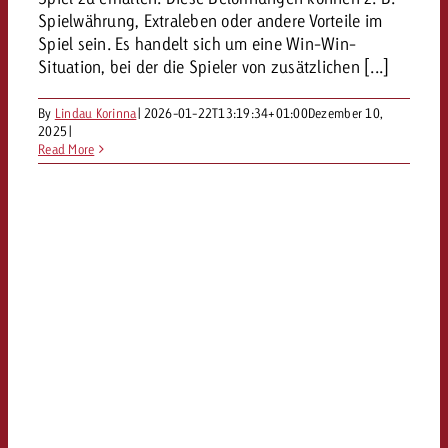
kostet.
Spielwährung, Extraleben oder andere Vorteile im
Offerte anfordern
Du kennst die Eckpunkte dein
Spiel sein. Es handelt sich um eine Win-Win-
Kampagne und willst wissen, 
Situation, bei der die Spieler von zusätzlichen [...]
kostet.
Offerte anfordern
By
Lindau Korinna
|
2026-01-22T13:19:34+01:00
Dezember 10,
2025
|
Read More
Offerte anfordern