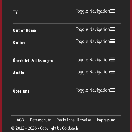
Toggle Navigation
TV
TV Übersicht
Toggle Navigation
Out of Home
Toggle Navigation
Online
Out of Home Übersicht
Lineares TV
Online Übersicht
Toggle Navigation
Überblick & Lösungen
Plakatwerbung
Replay Ads
Toggle Navigation
Audio
Beratung & Crossmedia
Display und Video
Digital Out of Home
Werberichtlinien
Audio Übersicht
Toggle Navigation
Über uns
Goldbach-Portfolio
Advanced TV
Programmatic
Spotanlieferung
Unternehmen
Radio
Werbeformate
Werbemittel-Anlieferung
AGB
Datenschutz
Rechtliche Hinweise
Impressum
Kontaktiere das OOH-Team
Team
Digital Audio
© 2012 - 2026 • Copyright by Goldbach