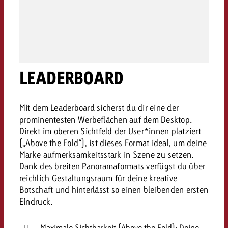
Rechtliches
Kontaktiere uns
Kontaktiere uns
Kontaktiere uns
Zum Beitrag
Kontakt
Du kennst die Eckpunkte dein
Möchtest du mehr zu TV-W
Du kennst die Eckpunkte dei
LEADERBOARD
Du kennst die Eckpunkte deine
Kampagne und willst wissen,
erfahren und brauchst Bera
Kampagne und willst wissen,
Kampagne und willst wissen, w
kostet.
Zum Beitrag
kostet.
kostet.
Mit dem Leaderboard sicherst du dir eine der
Möchtest du mehr über Goldb
prominentesten Werbeflächen auf dem Desktop.
Zum Beitrag
und brauchst Beratung?
Kontaktiere uns
Direkt im oberen Sichtfeld der User*innen platziert
Offerte anfordern
(„Above the Fold“), ist dieses Format ideal, um deine
Offerte anfordern
Möchtest du mehr zu Online
Offerte anfordern
Marke aufmerksamkeitsstark in Szene zu setzen.
erfahren und brauchst Beratu
Dank des breiten Panoramaformats verfügst du über
Du kennst die Eckpunkte de
Kontaktiere uns
reichlich Gestaltungsraum für deine kreative
Kampagne und willst wissen
Botschaft und hinterlässt so einen bleibenden ersten
kostet.
Eindruck.
Kontaktiere uns
Du kennst die Eckpunkte dein
Kampagne und willst wissen,
Maximale Sichtbarkeit (Above the Fold): Deine