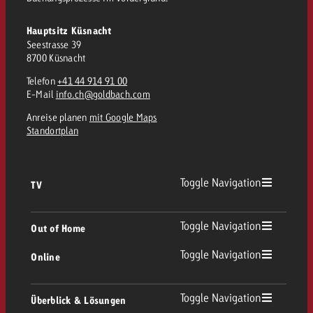
Hauptsitz Küsnacht
Seestrasse 39
8700 Küsnacht
Telefon
+41 44 914 91 00
E-Mail
info.ch@goldbach.com
Anreise planen
mit Google Maps
Standortplan
Toggle Navigation
TV
TV Übersicht
Toggle Navigation
Out of Home
Toggle Navigation
Online
Out of Home Übersicht
Lineares TV
Online Übersicht
Toggle Navigation
Überblick & Lösungen
Plakatwerbung
Replay Ads