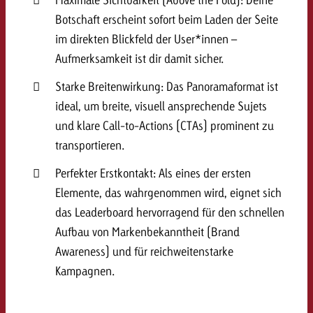
kostet.
Offerte anfordern
Botschaft erscheint sofort beim Laden der Seite
Du kennst die Eckpunkte dein
im direkten Blickfeld der User*innen –
Kampagne und willst wissen, 
Aufmerksamkeit ist dir damit sicher.
kostet.
Offerte anfordern
Starke Breitenwirkung: Das Panoramaformat ist
ideal, um breite, visuell ansprechende Sujets
Offerte anfordern
und klare Call-to-Actions (CTAs) prominent zu
transportieren.
Perfekter Erstkontakt: Als eines der ersten
Elemente, das wahrgenommen wird, eignet sich
das Leaderboard hervorragend für den schnellen
Aufbau von Markenbekanntheit (Brand
Awareness) und für reichweitenstarke
Kampagnen.