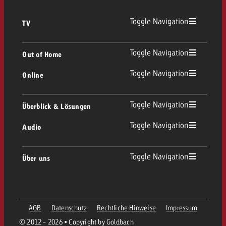
Toggle Navigation
TV
TV Übersicht
Toggle Navigation
Out of Home
Toggle Navigation
Online
Out of Home Übersicht
Lineares TV
Online Übersicht
Toggle Navigation
Überblick & Lösungen
Plakatwerbung
Replay Ads
Toggle Navigation
Audio
Beratung & Crossmedia
Display und Video
Digital Out of Home
Werberichtlinien
Audio Übersicht
Toggle Navigation
Über uns
Goldbach-Portfolio
Advanced TV
Programmatic
Spotanlieferung
Unternehmen
Radio
Werbeformate
Werbemittel-Anlieferung
AGB
Datenschutz
Rechtliche Hinweise
Impressum
Kontaktiere das OOH-Team
Team
Digital Audio
© 2012 - 2026 • Copyright by Goldbach