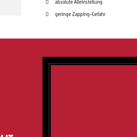
absolute Alleinstellung
geringe Zapping-Gefahr
Zum Beitrag
Offerte anfor
d Impact
Zum Beitrag
Zum Beitrag
Zum Beitrag
 Swiss Ad Impact
Werbewirkung messen mit Swiss Ad Impact
Zum Be