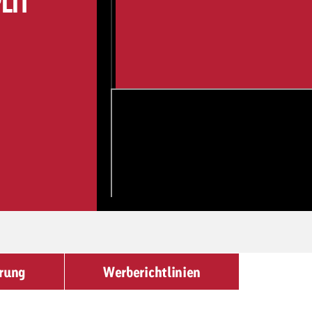
LIT
erung
Werberichtlinien