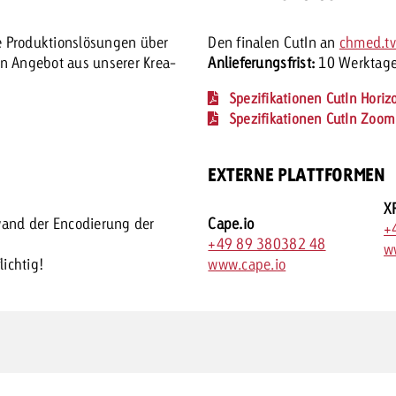
ge Produktionslösungen über
Den finalen CutIn an
chmed.t
in Angebot aus unserer Krea-
Anlieferungsfrist:
10 Werktage
Spezifikationen CutIn Horiz
Spezifikationen CutIn Zoom
EXTERNE PLATTFORMEN
X
wand der Encodierung der
Cape.io
+
+49 89 380382 48
w
lichtig!
www.cape.io