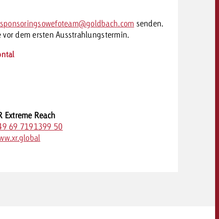
vsponsoringsowefoteam@goldbach.com
senden.
 vor dem ersten Ausstrahlungstermin.
ontal
R Extreme Reach
49 69 7191399 50
ww.xr.global
OFFERTE