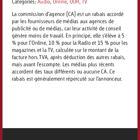
Mesurer l’impact publicitaire av
Mesurer l’impact publicitaire av
Categories:
Audio
,
Online
,
OOH
,
TV
Interview avec Steve Krebser au
ACTUALITÉS GOLDBACH
interdictions publicitaires se he
Impact
Impact
Une portée mesurable garantit
Swiss Audio Network
Out of Hom
La commission d’agence (CA) est un rabais accordé
large rejet
planification – l’impact fait la
Le Goldbach Video Network renfor
par les fournisseurs de médias aux agences de
ACTUALITÉS GOLDBACH
ACTUALITÉS ONLINE
portée cross-canal de la vidéo
publicité ou de médias, car leur activité de conseil
Audio
génère moins de travail. En principe, elle s’élève à 5
Le Goldbach Video Network renfo
Le Goldbach Video Network renf
% pour l’Online, 10 % pour la Radio et 15 % pour les
portée cross-canal de la vidéo
portée cross-canal de la vidéo
magazines et la TV, calculée sur le montant de la
Online
facture hors TVA, après déduction des autres rabais,
mais avant l’escompte. Les médias plus récents
accordent des taux différents ou aucune CA. Ce
Contenu
rabais est généralement répercuté sur l’annonceur.
Goldbach C
Lire l’article
Zum Beitrag
Lire l’article
Actualités
Vous souhaitez en savoir plus 
Souhaitez-vous planifier une 
Souhaitez-vous en savoir plus
publicité audio et avez besoi
publicitaire et avez-vous besoi
publicité OOH et avez-vous b
?
À propos de
conseils ?