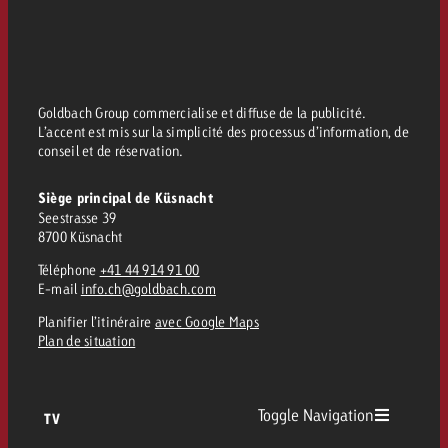
conseils ?
Juridique
Contactez-nous
Contactez-nous
Contactez-nous
Voir l’article
Goldbach Group commercialise et diffuse de la publicité.
Contact
L’accent est mis sur la simplicité des processus d’information, de
conseil et de réservation.
Vous connaissez les grandes 
Souhaitez-vous en savoir plu
Vous connaissez les grandes li
Vous connaissez les grandes 
votre campagne et souhaitez 
publicité TV et avez-vous b
votre campagne et souhaitez sa
votre campagne et souhaitez 
Siège principal de Küsnacht
combien cela coûte.
Lire l’article
Lire l’article
conseils ?
combien cela coûte.
Seestrasse 39
combien cela coûte.
8700 Küsnacht
Souhaitez-vous en savoir plus
Souhaitez-vous en savoir plus 
Téléphone
+41 44 914 91 00
Goldbach et avez-vous besoin 
publicité Online et avez-vous
E-mail
info.ch@goldbach.com
Demander une offre
Contactez-nous
?
conseils ?
Demander une offre
Demander une offre
Planifier l’itinéraire
avec Google Maps
Plan de situation
Vous connaissez les grandes
Contactez-nous
Contactez-nous
votre campagne et souhaitez
Toggle Navigation
TV
combien cela coûte.