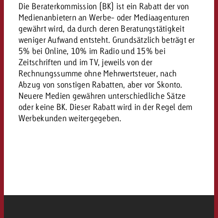
«Pro Plakat» macht deutlich, da
Screenforce Schweiz Studie 20
Out of Hom
Die Beraterkommission (BK) ist ein Rabatt der von
Interview mit Steve Krebser übe
GOLDBACH NEWS
GOLDBACH NEWS
Werbeverbote auf breite Ablehn
entlang des gesamten Sales 
Werbewirkung messen mit Swiss
Medienanbietern an Werbe- oder Mediaagenturen
Audio Network
gewährt wird, da durch deren Beratungstätigkeit
GVN-Studie 2026: Goldbach Vi
Screenforce Schweiz Studie 2026: 
Audio
weniger Aufwand entsteht. Grundsätzlich beträgt er
ONLINE NEWS
stärkt die kanalübergreifende
entlang des gesamten Sales Funn
5% bei Online, 10% im Radio und 15% bei
Bewegtbildreichweite
Zeitschriften und im TV, jeweils von der
GVN-Studie 2026: Goldbach Vid
Online
Rechnungssumme ohne Mehrwertsteuer, nach
stärkt die kanalübergreifende
Abzug von sonstigen Rabatten, aber vor Skonto.
Bewegtbildreichweite
Neuere Medien gewähren unterschiedliche Sätze
Content
oder keine BK. Dieser Rabatt wird in der Regel dem
Werbekunden weitergegeben.
Crossmedia
Zum Beitrag
Aktuelles
Zum Beitrag
Zum Beitrag
Möchtest du mehr zu OOH-W
Möchtest du mehr zu Audiow
Über uns
Möchtest du eine Werbekampa
erfahren und brauchst Berat
erfahren und brauchst Berat
und brauchst Beratung?