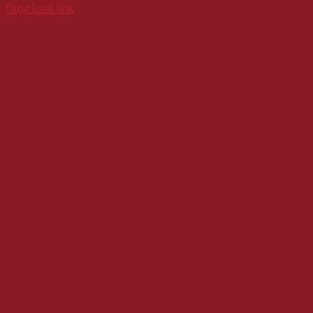
Page load link
Karriere
Werbeformate
Media Relations