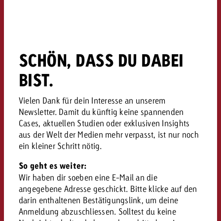
Rechtliches
Kontaktiere uns
Kontaktiere uns
Kontaktiere uns
Zum Beitrag
Kontakt
SCHÖN, DASS DU DABEI
Du kennst die Eckpunkte dein
Möchtest du mehr zu TV-W
Du kennst die Eckpunkte dei
BIST.
Du kennst die Eckpunkte deine
Kampagne und willst wissen,
erfahren und brauchst Bera
Kampagne und willst wissen,
Kampagne und willst wissen, w
kostet.
Zum Beitrag
kostet.
kostet.
Vielen Dank für dein Interesse an unserem
Newsletter. Damit du künftig keine spannenden
Möchtest du mehr über Goldb
Zum Beitrag
Cases, aktuellen Studien oder exklusiven Insights
und brauchst Beratung?
Kontaktiere uns
Offerte anfordern
aus der Welt der Medien mehr verpasst, ist nur noch
Offerte anfordern
Möchtest du mehr zu Online
Offerte anfordern
ein kleiner Schritt nötig.
erfahren und brauchst Beratu
Du kennst die Eckpunkte de
So geht es weiter:
Kontaktiere uns
Kampagne und willst wissen
Wir haben dir soeben eine E-Mail an die
kostet.
angegebene Adresse geschickt. Bitte klicke auf den
darin enthaltenen Bestätigungslink, um deine
Kontaktiere uns
Du kennst die Eckpunkte dein
Anmeldung abzuschliessen. Solltest du keine
Kampagne und willst wissen,