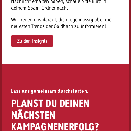
Nachricht erhalten haben, schaue bitte kurz in
kostet.
Offerte anfordern
deinem Spam-Ordner nach.
Du kennst die Eckpunkte dein
Kampagne und willst wissen, 
Wir freuen uns darauf, dich regelmässig über die
kostet.
neuesten Trends der Goldbach zu informieren!
Offerte anfordern
Zu den Insights
Offerte anfordern
Lass uns gemeinsam durchstarten.
PLANST DU DEINEN
NÄCHSTEN
KAMPAGNENERFOLG?