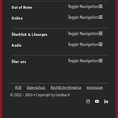
TV Übersicht
Toggle Navigation
Out of Home
Toggle Navigation
Online
Out of Home Übersicht
Lineares TV
Online Übersicht
Toggle Navigation
Überblick & Lösungen
Plakatwerbung
Replay Ads
Toggle Navigation
Audio
Beratung & Crossmedia
Display und Video
Digital Out of Home
Werberichtlinien
Audio Übersicht
Toggle Navigation
Über uns
Goldbach-Portfolio
Advanced TV
Programmatic
Spotanlieferung
Unternehmen
Radio
Werbeformate
Werbemittel-Anlieferung
AGB
Datenschutz
Rechtliche Hinweise
Impressum
Kontaktiere das OOH-Team
Team
Digital Audio
© 2012 - 2026 • Copyright by Goldbach
Goldbach Kampagnen Assistent
Richtlinien
Werte
Radiokarte
Print