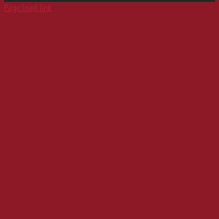
Page load link
Karriere
Werbeformate
Media Relations