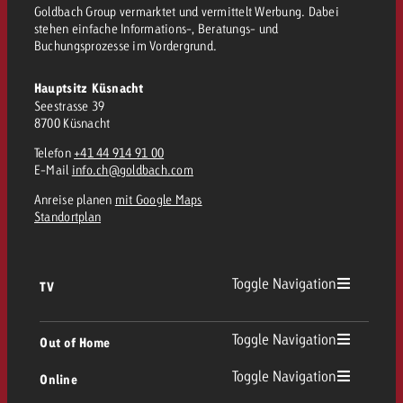
Goldbach Group vermarktet und vermittelt Werbung. Dabei
stehen einfache Informations-, Beratungs- und
Buchungsprozesse im Vordergrund.
Hauptsitz Küsnacht
Seestrasse 39
8700 Küsnacht
Telefon
+41 44 914 91 00
E-Mail
info.ch@goldbach.com
Anreise planen
mit Google Maps
Standortplan
Toggle Navigation
TV
TV Übersicht
Toggle Navigation
Out of Home
Toggle Navigation
Online
Out of Home Übersicht
Lineares TV