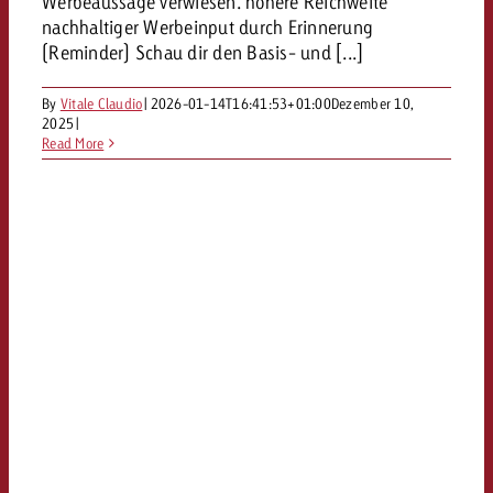
Werbeaussage verwiesen. höhere Reichweite
kostet.
Offerte anfordern
nachhaltiger Werbeinput durch Erinnerung
Du kennst die Eckpunkte dein
(Reminder) Schau dir den Basis- und [...]
Kampagne und willst wissen, 
kostet.
By
Vitale Claudio
|
2026-01-14T16:41:53+01:00
Dezember 10,
2025
|
Offerte anfordern
Read More
Offerte anfordern