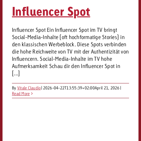
«Pro Plakat» macht deutlich, da
Screenforce Schweiz Studie 20
Out of Hom
Interview mit Steve Krebser übe
Influencer Spot
GOLDBACH NEWS
GOLDBACH NEWS
Werbeverbote auf breite Ablehn
entlang des gesamten Sales 
Werbewirkung messen mit Swiss
Audio Network
GVN-Studie 2026: Goldbach Vi
Screenforce Schweiz Studie 2026: 
Audio
ONLINE NEWS
Influencer Spot Ein Influencer Spot im TV bringt
stärkt die kanalübergreifende
entlang des gesamten Sales Funn
Social-Media-Inhalte (oft hochformatige Stories) in
Bewegtbildreichweite
GVN-Studie 2026: Goldbach Vid
Online
den klassischen Werbeblock. Diese Spots verbinden
stärkt die kanalübergreifende
die hohe Reichweite von TV mit der Authentizität von
Influencern. Social-Media-Inhalte im TV hohe
Bewegtbildreichweite
Content
Aufmerksamkeit Schau dir den Influencer Spot in
[...]
Crossmedia
By
Vitale Claudio
|
2026-04-22T13:55:39+02:00
April 21, 2026
|
Read More
Zum Beitrag
Aktuelles
Zum Beitrag
Zum Beitrag
Möchtest du mehr zu OOH-W
Möchtest du mehr zu Audiow
Über uns
Möchtest du eine Werbekampa
erfahren und brauchst Berat
erfahren und brauchst Berat
und brauchst Beratung?