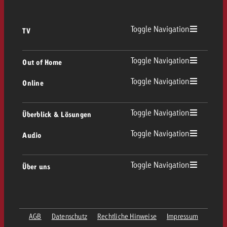
Toggle Navigation
TV
TV Übersicht
Toggle Navigation
Out of Home
Toggle Navigation
Online
Out of Home Übersicht
Lineares TV
Online Übersicht
Toggle Navigation
Überblick & Lösungen
Plakatwerbung
Replay Ads
Toggle Navigation
Audio
Beratung & Crossmedia
Display und Video
Digital Out of Home
Werberichtlinien
Audio Übersicht
Toggle Navigation
Über uns
Goldbach-Portfolio
Advanced TV
Programmatic
Spotanlieferung
Unternehmen
Radio
Werbeformate
Werbemittel-Anlieferung
AGB
Datenschutz
Rechtliche Hinweise
Impressum
Kontaktiere das OOH-Team
Team