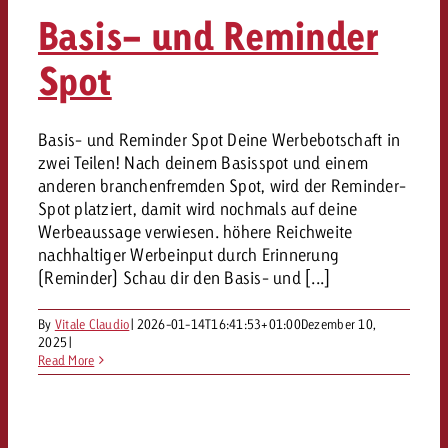
«Pro Plakat» macht deutlich, da
Screenforce Schweiz Studie 20
Out of Hom
Interview mit Steve Krebser übe
Basis- und Reminder
GOLDBACH NEWS
GOLDBACH NEWS
Werbeverbote auf breite Ablehn
entlang des gesamten Sales 
Werbewirkung messen mit Swiss
Audio Network
Spot
GVN-Studie 2026: Goldbach Vi
Screenforce Schweiz Studie 2026: 
Audio
ONLINE NEWS
stärkt die kanalübergreifende
entlang des gesamten Sales Funn
Bewegtbildreichweite
GVN-Studie 2026: Goldbach Vid
Basis- und Reminder Spot Deine Werbebotschaft in
Online
stärkt die kanalübergreifende
zwei Teilen! Nach deinem Basisspot und einem
anderen branchenfremden Spot, wird der Reminder-
Bewegtbildreichweite
Content
Spot platziert, damit wird nochmals auf deine
Werbeaussage verwiesen. höhere Reichweite
nachhaltiger Werbeinput durch Erinnerung
Crossmedia
(Reminder) Schau dir den Basis- und [...]
By
Vitale Claudio
|
2026-01-14T16:41:53+01:00
Dezember 10,
Zum Beitrag
Aktuelles
2025
|
Zum Beitrag
Zum Beitrag
Read More
Möchtest du mehr zu OOH-W
Möchtest du mehr zu Audiow
Über uns
Möchtest du eine Werbekampa
erfahren und brauchst Berat
erfahren und brauchst Berat
und brauchst Beratung?