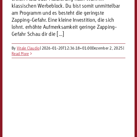
klassischen Werbeblock. Du bist somit unmittelbar
kostet.
Offerte anfordern
Du kennst die Eckpunkte dein
am Programm und es besteht die geringste
Kampagne und willst wissen, 
Zapping-Gefahr. Eine kleine Investition, die sich
kostet.
lohnt. erhöhte Aufmerksamkeit geringe Zapping-
Gefahr Schau dir die [...]
Offerte anfordern
By
Vitale Claudio
|
2026-01-20T12:36:18+01:00
Dezember 2, 2025
|
Read More
Offerte anfordern