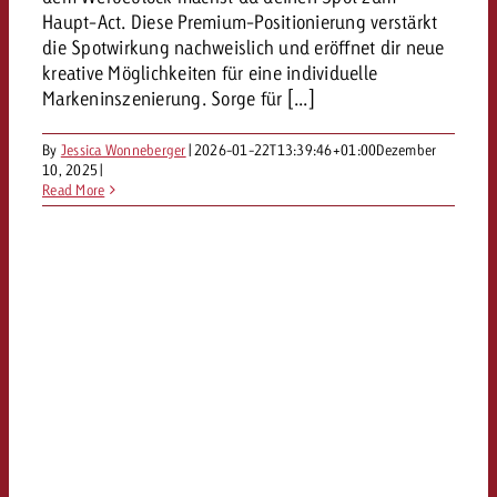
Haupt-Act. Diese Premium-Positionierung verstärkt
kostet.
Offerte anfordern
Du kennst die Eckpunkte dein
die Spotwirkung nachweislich und eröffnet dir neue
Kampagne und willst wissen, 
kreative Möglichkeiten für eine individuelle
kostet.
Markeninszenierung. Sorge für [...]
Offerte anfordern
By
Jessica Wonneberger
|
2026-01-22T13:39:46+01:00
Dezember
10, 2025
|
Read More
Offerte anfordern