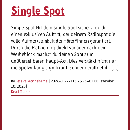
«Pro Plakat» macht deutlich, da
Screenforce Schweiz Studie 20
Out of Hom
Interview mit Steve Krebser übe
Single Spot
GOLDBACH NEWS
GOLDBACH NEWS
Werbeverbote auf breite Ablehn
entlang des gesamten Sales 
Werbewirkung messen mit Swiss
Audio Network
GVN-Studie 2026: Goldbach Vi
Screenforce Schweiz Studie 2026: 
Audio
ONLINE NEWS
Single Spot Mit dem Single Spot sicherst du dir
stärkt die kanalübergreifende
entlang des gesamten Sales Funn
einen exklusiven Auftritt, der deinem Radiospot die
Bewegtbildreichweite
GVN-Studie 2026: Goldbach Vid
Online
volle Aufmerksamkeit der Hörer*innen garantiert.
stärkt die kanalübergreifende
Durch die Platzierung direkt vor oder nach dem
Werbeblock machst du deinen Spot zum
Bewegtbildreichweite
Content
unübersehbaren Haupt-Act. Dies verstärkt nicht nur
die Spotwirkung signifikant, sondern eröffnet dir [...]
Crossmedia
By
Jessica Wonneberger
|
2026-01-22T13:25:28+01:00
Dezember
10, 2025
|
Read More
Zum Beitrag
Aktuelles
Zum Beitrag
Zum Beitrag
Möchtest du mehr zu OOH-W
Möchtest du mehr zu Audiow
Über uns
Möchtest du eine Werbekampa
erfahren und brauchst Berat
erfahren und brauchst Berat
und brauchst Beratung?