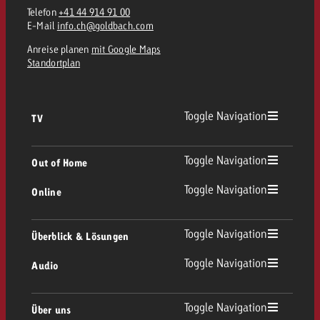
Telefon
+41 44 914 91 00
E-Mail
info.ch@goldbach.com
Anreise planen
mit Google Maps
Standortplan
Toggle Navigation
TV
TV Übersicht
Toggle Navigation
Out of Home
Toggle Navigation
Online
Out of Home Übersicht
Lineares TV
Online Übersicht
Toggle Navigation
Überblick & Lösungen
Plakatwerbung
Replay Ads
Toggle Navigation
Audio
Beratung & Crossmedia
Display und Video
Digital Out of Home
Werberichtlinien
Audio Übersicht
Toggle Navigation
Über uns
Goldbach-Portfolio