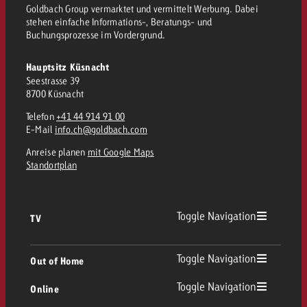
Goldbach Group vermarktet und vermittelt Werbung. Dabei
stehen einfache Informations-, Beratungs- und
Buchungsprozesse im Vordergrund.
Hauptsitz Küsnacht
Seestrasse 39
8700 Küsnacht
Telefon
+41 44 914 91 00
E-Mail
info.ch@goldbach.com
Anreise planen
mit Google Maps
Standortplan
Toggle Navigation
TV
TV Übersicht
Toggle Navigation
Out of Home
Toggle Navigation
Online
Out of Home Übersicht
Lineares TV