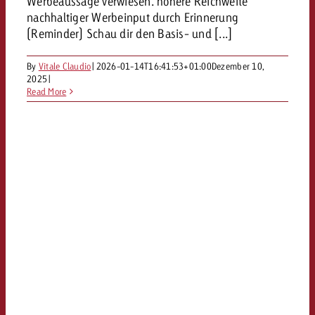
Werbeaussage verwiesen. höhere Reichweite
kostet.
Offerte anfordern
nachhaltiger Werbeinput durch Erinnerung
Du kennst die Eckpunkte dein
(Reminder) Schau dir den Basis- und [...]
Kampagne und willst wissen, 
kostet.
By
Vitale Claudio
|
2026-01-14T16:41:53+01:00
Dezember 10,
2025
|
Offerte anfordern
Read More
Offerte anfordern