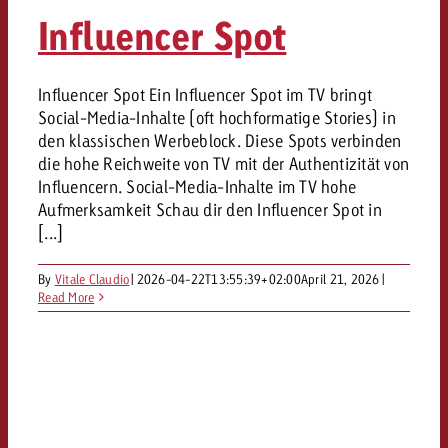
«Pro Plakat» macht deutlich, da
Screenforce Schweiz Studie 20
Out of Hom
Interview mit Steve Krebser übe
Influencer Spot
GOLDBACH NEWS
GOLDBACH NEWS
Werbeverbote auf breite Ablehn
entlang des gesamten Sales 
Werbewirkung messen mit Swiss
Audio Network
GVN-Studie 2026: Goldbach Vi
Screenforce Schweiz Studie 2026: 
Audio
ONLINE NEWS
Influencer Spot Ein Influencer Spot im TV bringt
stärkt die kanalübergreifende
entlang des gesamten Sales Funn
Social-Media-Inhalte (oft hochformatige Stories) in
Bewegtbildreichweite
GVN-Studie 2026: Goldbach Vid
Online
den klassischen Werbeblock. Diese Spots verbinden
stärkt die kanalübergreifende
die hohe Reichweite von TV mit der Authentizität von
Influencern. Social-Media-Inhalte im TV hohe
Bewegtbildreichweite
Content
Aufmerksamkeit Schau dir den Influencer Spot in
[...]
Crossmedia
By
Vitale Claudio
|
2026-04-22T13:55:39+02:00
April 21, 2026
|
Read More
Zum Beitrag
Aktuelles
Zum Beitrag
Zum Beitrag
Möchtest du mehr zu OOH-W
Möchtest du mehr zu Audiow
Über uns
Möchtest du eine Werbekampa
erfahren und brauchst Berat
erfahren und brauchst Berat
und brauchst Beratung?