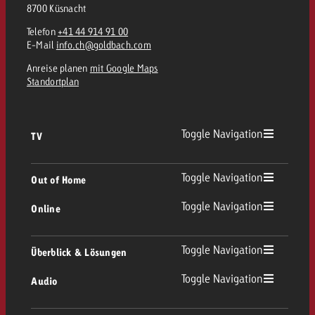
8700 Küsnacht
Telefon
+41 44 914 91 00
E-Mail
info.ch@goldbach.com
Anreise planen
mit Google Maps
Standortplan
Toggle Navigation
TV
TV Übersicht
Toggle Navigation
Out of Home
Toggle Navigation
Online
Out of Home Übersicht
Lineares TV
Online Übersicht
Toggle Navigation
Überblick & Lösungen
Plakatwerbung
Replay Ads
Toggle Navigation
Audio
Beratung & Crossmedia
Display und Video
Digital Out of Home
Werberichtlinien