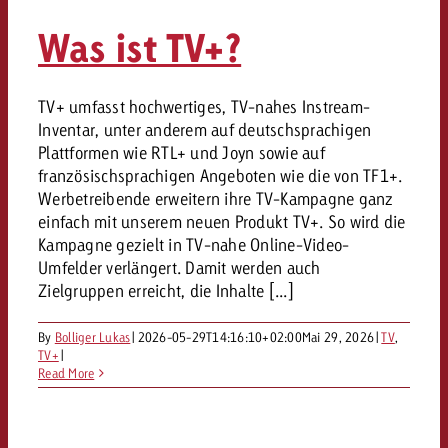
kostet.
Offerte anfordern
Was ist TV+?
Du kennst die Eckpunkte dein
Kampagne und willst wissen, 
kostet.
TV+ umfasst hochwertiges, TV-nahes Instream-
Offerte anfordern
Inventar, unter anderem auf deutschsprachigen
Plattformen wie RTL+ und Joyn sowie auf
französischsprachigen Angeboten wie die von TF1+.
Offerte anfordern
Werbetreibende erweitern ihre TV-Kampagne ganz
einfach mit unserem neuen Produkt TV+. So wird die
Kampagne gezielt in TV-nahe Online-Video-
Umfelder verlängert. Damit werden auch
Zielgruppen erreicht, die Inhalte [...]
By
Bolliger Lukas
|
2026-05-29T14:16:10+02:00
Mai 29, 2026
|
TV
,
TV+
|
Read More