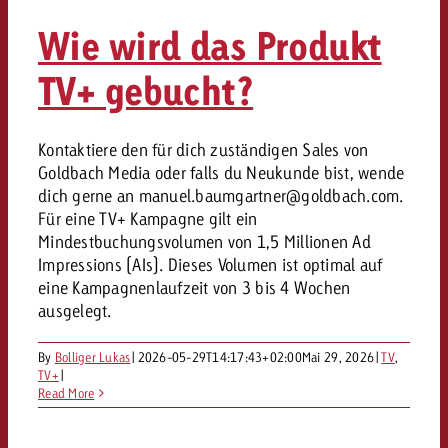
Rechtliches
Wie wird das Produkt
Kontaktiere uns
Kontaktiere uns
TV+ gebucht?
Kontaktiere uns
Zum Beitrag
Kontakt
Du kennst die Eckpunkte dein
Möchtest du mehr zu TV-W
Du kennst die Eckpunkte dei
Kontaktiere den für dich zuständigen Sales von
Du kennst die Eckpunkte deine
Kampagne und willst wissen,
erfahren und brauchst Bera
Kampagne und willst wissen,
Goldbach Media oder falls du Neukunde bist, wende
Kampagne und willst wissen, w
kostet.
Zum Beitrag
kostet.
dich gerne an
manuel.baumgartner@goldbach.com
.
kostet.
Für eine TV+ Kampagne gilt ein
Möchtest du mehr über Goldb
Mindestbuchungsvolumen von 1,5 Millionen Ad
Zum Beitrag
und brauchst Beratung?
Kontaktiere uns
Impressions (AIs). Dieses Volumen ist optimal auf
Offerte anfordern
Offerte anfordern
eine Kampagnenlaufzeit von 3 bis 4 Wochen
Möchtest du mehr zu Online
Offerte anfordern
ausgelegt.
erfahren und brauchst Beratu
Du kennst die Eckpunkte de
Kontaktiere uns
Kampagne und willst wissen
By
Bolliger Lukas
|
2026-05-29T14:17:43+02:00
Mai 29, 2026
|
TV
,
kostet.
TV+
|
Read More
Kontaktiere uns
Du kennst die Eckpunkte dein
Kampagne und willst wissen,