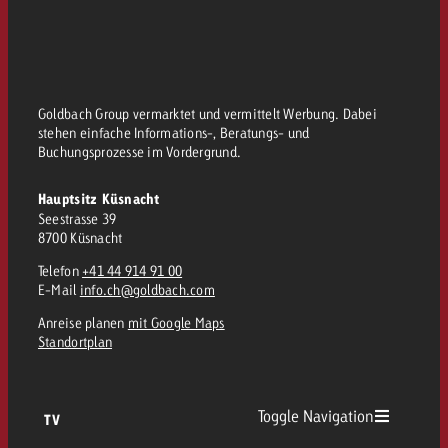
kostet.
Offerte anfordern
Du kennst die Eckpunkte dein
Kampagne und willst wissen, 
kostet.
Offerte anfordern
Goldbach Group vermarktet und vermittelt Werbung. Dabei
stehen einfache Informations-, Beratungs- und
Buchungsprozesse im Vordergrund.
Offerte anfordern
Hauptsitz Küsnacht
Seestrasse 39
8700 Küsnacht
Telefon
+41 44 914 91 00
E-Mail
info.ch@goldbach.com
Anreise planen
mit Google Maps
Standortplan
Toggle Navigation
TV