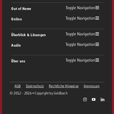
TV Übersicht
Toggle Navigation
Out of Home
Toggle Navigation
Online
Out of Home Übersicht
Lineares TV
Online Übersicht
Toggle Navigation
Überblick & Lösungen
Plakatwerbung
Replay Ads
Toggle Navigation
Audio
Beratung & Crossmedia
Display und Video
Digital Out of Home
Werberichtlinien
Audio Übersicht
Toggle Navigation
Über uns
Goldbach-Portfolio
Advanced TV
Programmatic
Spotanlieferung
Unternehmen
Radio
Werbeformate
Werbemittel-Anlieferung
AGB
Datenschutz
Rechtliche Hinweise
Impressum
Kontaktiere das OOH-Team
Team
Digital Audio
© 2012 - 2026 • Copyright by Goldbach
Goldbach Kampagnen Assistent
Richtlinien
Werte
Radiokarte