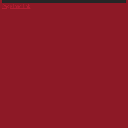
Print
Page load link
Karriere
Werbeformate
Media Relations