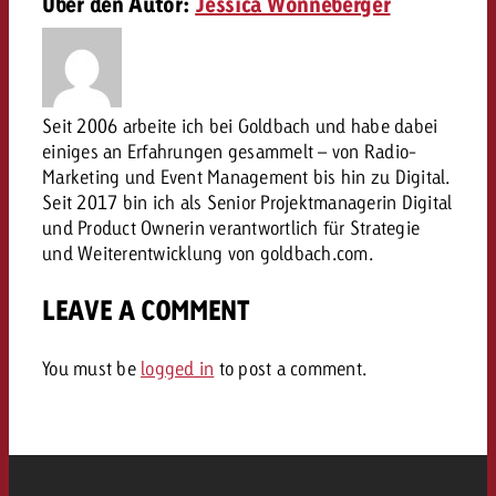
Über den Autor:
Jessica Wonneberger
Rechtliches
Kontaktiere uns
Kontaktiere uns
Kontaktiere uns
Zum Beitrag
Kontakt
Seit 2006 arbeite ich bei Goldbach und habe dabei
Du kennst die Eckpunkte dein
Möchtest du mehr zu TV-W
einiges an Erfahrungen gesammelt – von Radio-
Du kennst die Eckpunkte dei
Du kennst die Eckpunkte deine
Kampagne und willst wissen,
erfahren und brauchst Bera
Marketing und Event Management bis hin zu Digital.
Kampagne und willst wissen,
Kampagne und willst wissen, w
kostet.
Zum Beitrag
Seit 2017 bin ich als Senior Projektmanagerin Digital
kostet.
kostet.
und Product Ownerin verantwortlich für Strategie
Möchtest du mehr über Goldb
und Weiterentwicklung von goldbach.com.
Zum Beitrag
und brauchst Beratung?
Kontaktiere uns
Offerte anfordern
LEAVE A COMMENT
Offerte anfordern
Möchtest du mehr zu Online
Offerte anfordern
erfahren und brauchst Beratu
Du kennst die Eckpunkte de
You must be
logged in
to post a comment.
Kontaktiere uns
Kampagne und willst wissen
kostet.
Kontaktiere uns
Du kennst die Eckpunkte dein
Kampagne und willst wissen,