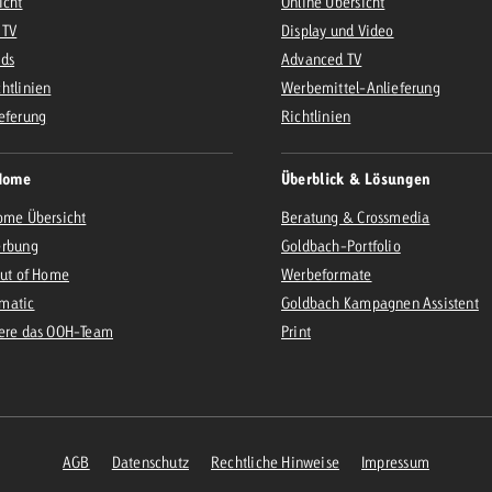
icht
Online Übersicht
 TV
Display und Video
Ads
Advanced TV
htlinien
Werbemittel-Anlieferung
eferung
Richtlinien
Home
Überblick & Lösungen
ome Übersicht
Beratung & Crossmedia
erbung
Goldbach-Portfolio
Out of Home
Werbeformate
matic
Goldbach Kampagnen Assistent
iere das OOH-Team
Print
AGB
Datenschutz
Rechtliche Hinweise
Impressum