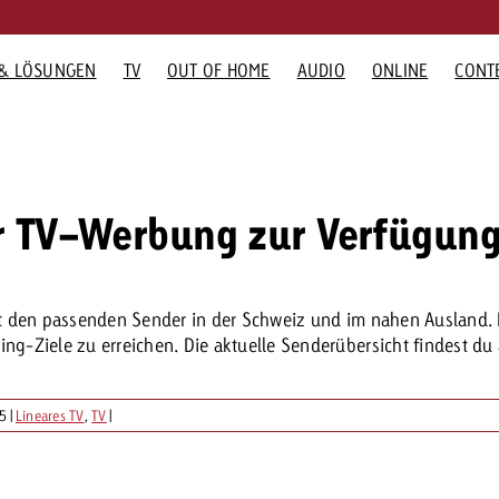
& LÖSUNGEN
TV
OUT OF HOME
AUDIO
ONLINE
CONT
ORMEN
WERBEFORMEN
GOLDBACH
WERBEFORMEN
GOLDBACH-U
Möchtest du 
GOLDBACH NEWS
TV NEWS
OOH NEWS
AUDIO NEW
ONLI
Werbekampag
 Übersicht
Audio Übersicht
Unternehmen
Online Übersicht
TV-Team – Goldb
und brauchst
r TV-Werbung zur Verfügun
Screenforce Schweiz Studie
Screenforce Schweiz Studie
«Pro Plakat» macht deutlich
Interview mit St
GVN-St
ung
Radio
Team
Display- und Video
Online-Team – G
2026: TV wirkt entlang des
2026: TV wirkt entlang des
dass Werbeverbote auf brei
über das Swiss 
Video N
 of Home
Digital Audio
Werte
Advanced TV
Audio-Team – Swi
gesamten Sales Funnels
gesamten Sales Funnels
Ablehnung treffen
Network
kanalü
Karriere
Gaming Ads
Kontaktiere u
Bewegt
iert den passenden Sender in der Schweiz und im nahen Ausland
Media Relations
Digital Audio
ing-Ziele zu erreichen. Die aktuelle Senderübersicht findest du
Du kennst di
deiner Kamp
25
|
Lineares TV
,
TV
|
willst wissen,
kostet.