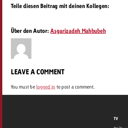
AQ
Teile diesen Beitrag mit deinen Kollegen:
Audio
messen mit Swiss Ad Impact
Werbewirkung messen mit Swiss Ad Impact
Werbewirkung messen mit Swiss A
Über den Autor:
Asgarizadeh Mahbubeh
Online
Content
LEAVE A COMMENT
Crossmedia Award
erbewirkung messen mit Swiss Ad Impact
You must be
logged in
to post a comment.
Aktuelles
Werbewirkung messen mit
Über uns
TV