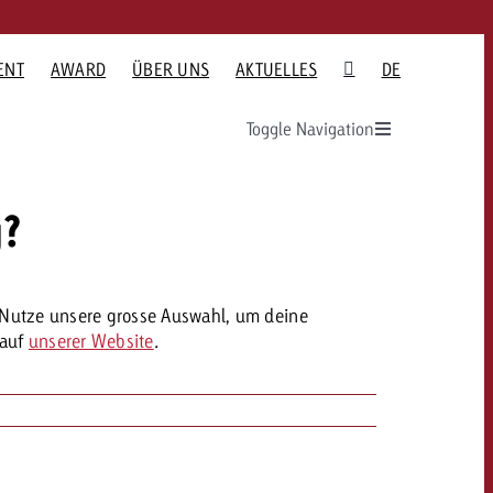
ENT
AWARD
ÜBER UNS
AKTUELLES
DE
Toggle Navigation
NITS
eine
Möchtest du mehr zu TV-
Möchtest du mehr zu OOH-
Möchtest du mehr zu
Möchtest du mehr zu
S
NE NEWS
GOLDBACH NEWS
ne planen
Werbung erfahren und
Werbung erfahren und
Audiowerbung erfahren
Onlinewerbung erfahren
ach Media
 Beratung?
brauchst Beratung?
brauchst Beratung?
und brauchst Beratung?
und brauchst Beratung?
g?
,
eve Krebser
udie 2026: Goldbach
GVN-Studie 2026: Goldbach
oldbach Audience
te
Audio
etwork stärkt die
Video Network stärkt die
ss Radioworld
bergreifende
kanalübergreifende
ns
Kontaktiere uns
Kontaktiere uns
Kontaktiere uns
Kontaktiere uns
bildreichweite
Bewegtbildreichweite
. Nutze unsere grosse Auswahl, um deine
 auf
unserer Website
.
e Eckpunkte
Du kennst die Eckpunkte
Du kennst die Eckpunkte
agne und
deiner Kampagne und
deiner Kampagne und
 was es
willst wissen, was es
willst wissen, was es
kostet.
kostet.