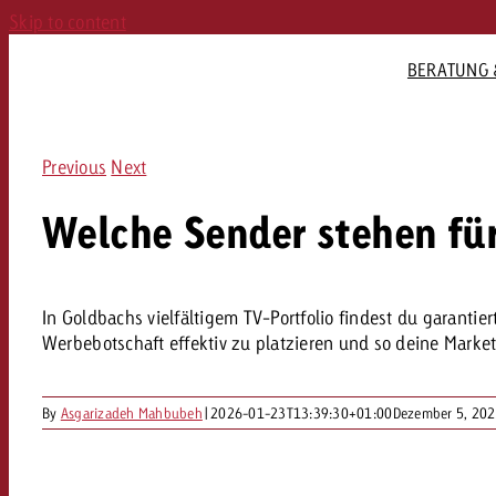
Skip to content
BERATUNG 
LANEN
MEDIENÜBERGREIFEND
UICKLINKS
QUICKLINKS
QUICKLINKS
QUICKLINKS
WERBEFORMEN
WERBEF
Previous
Next
nung
Goldbach-Portfolio
V-Portfolio & Streamingdienste
Preise und Konditionen
Radiosender und Netzwerke
Werbeformate & Specs

TV Übersicht
Out of Home
DE
nen Assistent
Alle Werbeformate
Welche Sender stehen fü
ngebote
Buchungsplattform plakat.ch
Radiokarte
Preise und Werberichtlinien
Lineares TV

Plakatwerb
FAQ rund um Werbung
erbeformate & Specs
Programmatic
Werbeformate & Specs
Special Offer
Replay Ads
Digital Out
Home
ERBEN
KAMPAGNENZIEL
enderformate
Für Start-Ups
Targeting

Data & Targeting
Advanced TV
tschweiz
In Goldbachs vielfältigem TV-Portfolio findest du garant
potanlieferung & Specs
Für Grundeigentümer
Spotanlieferung
Umfelder

TV+
Überblick & Lösungen
Werbebotschaft effektiv zu platzieren und so deine Market
Bekanntheit
V-Richtlinien
Technische Spezifikationen
Dein Audio-Team
Programmatic

Leads
 / Romandie
erbeblock-Aggregation
Produktion
FAQ

Anlieferung
TV
Webseiten-Zugriffe
By
Asgarizadeh Mahbubeh
|
2026-01-23T13:39:30+01:00
Dezember 5, 20
schweiz
V is…
Plakatgestaltung

Dein Online-Team
Umsatz
chweiz
ein TV-Team
FAQ
FAQ
Out of Home