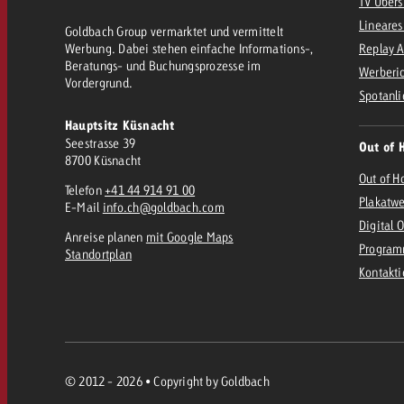
Rechtliches
TV Übers
Lineares
Goldbach Group vermarktet und vermittelt
Werbung. Dabei stehen einfache Informations-,
Replay 
Kontakt
Beratungs- und Buchungsprozesse im
Werberic
Vordergrund.
Spotanli
Hauptsitz Küsnacht
Seestrasse 39
Out of 
8700 Küsnacht
Out of H
Telefon
+41 44 914 91 00
Plakatw
E-Mail
info.ch@goldbach.com
Digital 
Anreise planen
mit Google Maps
Program
Standortplan
Kontakt
© 2012 - 2026 • Copyright by Goldbach