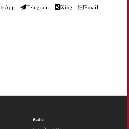
tsApp
Telegram
Xing
Email
dern
Offerte anfordern
Offerte anfordern
Du kennst die Eckpunkte
deiner Kampagne und
Du kennst die Eckpunkte
willst wissen, was es
deiner Kampagne und
kostet.
willst wissen, was es
kostet.
OFFERTE
Offerte anfordern
KONTAKT
Offerte anfordern
itrag
Zum Beitrag
NEWSLETTER
Audio