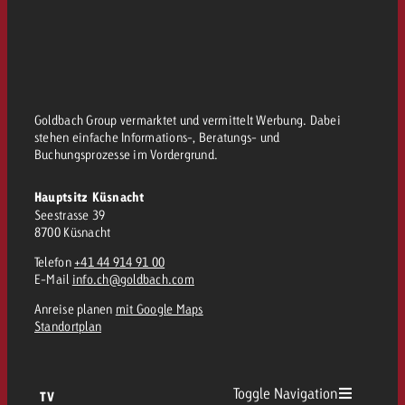
kostet.
Offerte anfordern
Du kennst die Eckpunkte dein
Kampagne und willst wissen, 
kostet.
Offerte anfordern
Goldbach Group vermarktet und vermittelt Werbung. Dabei
stehen einfache Informations-, Beratungs- und
Buchungsprozesse im Vordergrund.
Offerte anfordern
Hauptsitz Küsnacht
Seestrasse 39
8700 Küsnacht
Telefon
+41 44 914 91 00
E-Mail
info.ch@goldbach.com
Anreise planen
mit Google Maps
Standortplan
Toggle Navigation
TV