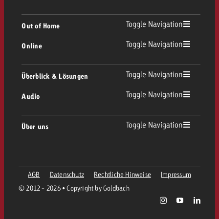
TV Übersicht
Toggle Navigation
Out of Home
Toggle Navigation
Online
Out of Home Übersicht
Lineares TV
Online Übersicht
Toggle Navigation
Überblick & Lösungen
Plakatwerbung
Replay Ads
Toggle Navigation
Audio
Beratung & Crossmedia
Display und Video
Digital Out of Home
Werberichtlinien
Audio Übersicht
Toggle Navigation
Über uns
Goldbach-Portfolio
Advanced TV
Programmatic
Spotanlieferung
Unternehmen
Radio
Werbeformate
Werbemittel-Anlieferung
AGB
Datenschutz
Rechtliche Hinweise
Impressum
Kontaktiere das OOH-Team
Team
Digital Audio
© 2012 - 2026 • Copyright by Goldbach
Goldbach Kampagnen Assistent
Richtlinien
Werte
Radiokarte