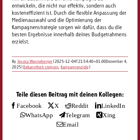
«Pro Plakat» macht deutlich, da
Screenforce Schweiz Studie 20
Out of Hom
Interview mit Steve Krebser übe
entwickeln, die nicht nur effektiv, sondern auch
GOLDBACH NEWS
GOLDBACH NEWS
Werbeverbote auf breite Ablehn
entlang des gesamten Sales 
Werbewirkung messen mit Swiss
kosteneffizient ist. Durch die flexible Anpassung der
Audio Network
Medienauswahl und die Optimierung der
GVN-Studie 2026: Goldbach Vi
Screenforce Schweiz Studie 2026: 
Audio
Kampagnenstrategie sorgen wir dafür, dass du die
ONLINE NEWS
stärkt die kanalübergreifende
entlang des gesamten Sales Funn
besten Ergebnisse innerhalb deines Budgetrahmens
Bewegtbildreichweite
GVN-Studie 2026: Goldbach Vid
erzielst.
Online
stärkt die kanalübergreifende
Bewegtbildreichweite
By
Jessica Wonneberger
|
2025-12-04T21:54:40+01:00
Dezember 4,
Content
2025
|
Bekanntheit steigern
,
Kampagnenziele
|
Crossmedia
Teile diesen Beitrag mit deinen Kollegen:
Zum Beitrag
Facebook
X
Reddit
LinkedIn
Aktuelles
Zum Beitrag
Zum Beitrag
WhatsApp
Telegram
Xing
Möchtest du mehr zu OOH-W
Möchtest du mehr zu Audiow
Email
Über uns
Möchtest du eine Werbekampa
erfahren und brauchst Berat
erfahren und brauchst Berat
und brauchst Beratung?