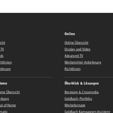
Zum Beitrag
Offerte anfor
d Impact
Zum Beitrag
Zum Beitrag
Online
icht
Online Übersicht
 TV
Display und Video
Ads
Advanced TV
htlinien
Werbemittel-Anlieferung
eferung
Richtlinien
Zum Beitrag
 Swiss Ad Impact
Werbewirkung messen mit Swiss Ad Impact
Zum Be
Home
Überblick & Lösungen
ome Übersicht
Beratung & Crossmedia
erbung
Goldbach-Portfolio
Out of Home
Werbeformate
matic
Goldbach Kampagnen Assistent