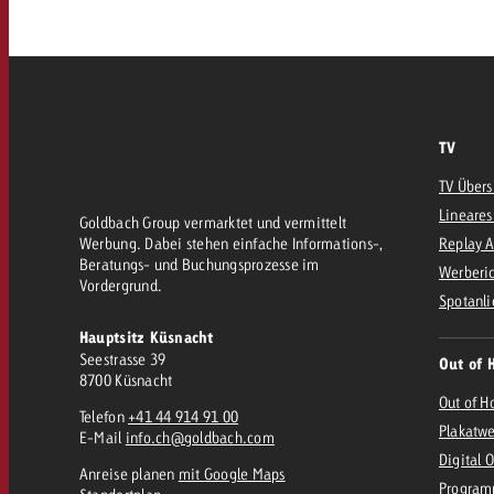
AQ
Audio
messen mit Swiss Ad Impact
Werbewirkung messen mit Swiss Ad Impact
Werbewirkung messen mit Swiss A
Online
TV
TV Übers
Content
Lineares
Goldbach Group vermarktet und vermittelt
Werbung. Dabei stehen einfache Informations-,
Replay 
Beratungs- und Buchungsprozesse im
Werberic
Crossmedia Award
Vordergrund.
Spotanli
erbewirkung messen mit Swiss Ad Impact
Hauptsitz Küsnacht
Aktuelles
Werbewirkung messen mit
Seestrasse 39
Out of 
8700 Küsnacht
Out of H
Telefon
+41 44 914 91 00
Über uns
Plakatw
E-Mail
info.ch@goldbach.com
Digital 
Anreise planen
mit Google Maps
Program